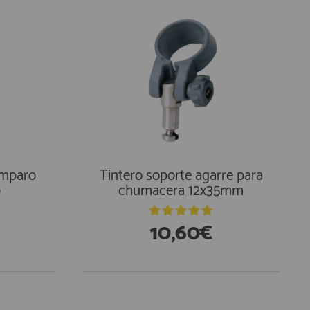
amparo
Tintero soporte agarre para
o
chumacera 12x35mm
10,60€
En Existencias