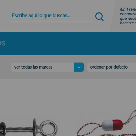
Quiero registrarme
Nuevo cliente
OS
Al crear una cuenta en francobordo.com podrás
realizar tus compras rápidamente en nuestra
tienda virtual, revisar el estado de tus pedidos y
consultar tus operaciones anteriores.
ver todas las marcas
ordenar por defecto
¡Adelante! Te estabamos esperando.
registro cliente