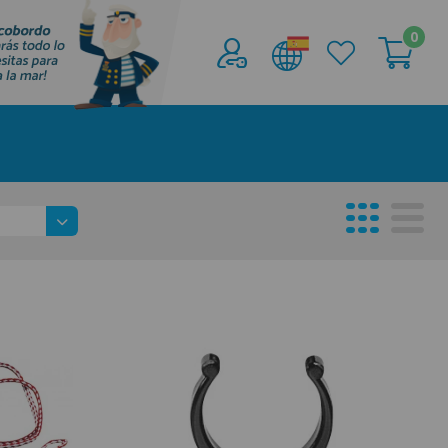
0
Acceder al
Área profesionales
Regístrate y aprovecha los descuentos y
ventajas de ser Profesional de la Náutica
Únete ya a los mas de de 500 Profesionales de
la Náutica
registro profesional