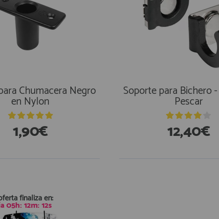
 para Chumacera Negro
Soporte para Bichero 
en Nylon
Pescar
1,90€
12,40€
stencias
En Existencias
oferta finaliza en:
ía
05
h:
12
m:
11
s