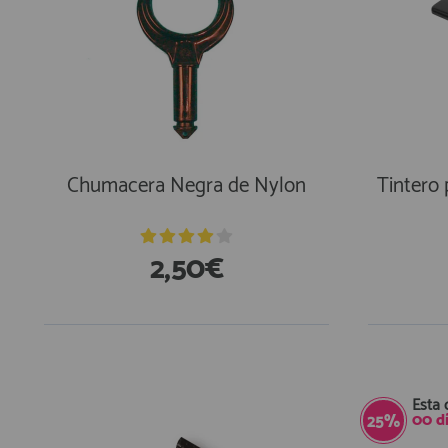
Chumacera Negra de Nylon
Tintero
2,50€
En Existencias
En Exi
Esta 
00
d
25%