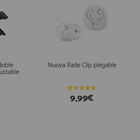
doble
Nuova Rade Clip plegable
justable
9,99€
En Existencias