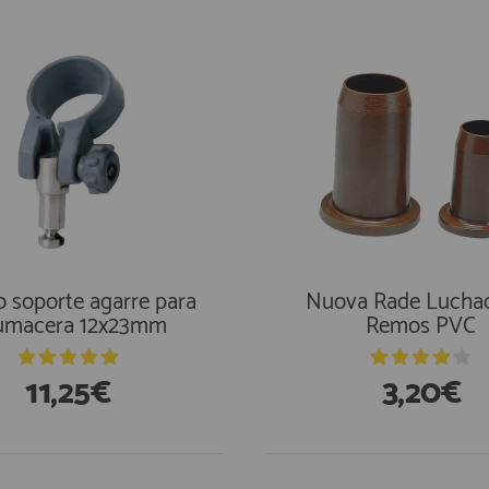
o soporte agarre para
Nuova Rade Lucha
umacera 12x23mm
Remos PVC
11,25€
3,20€