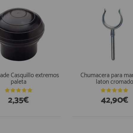
ade Casquillo extremos
Chumacera para m
paleta
laton cromad
2,35€
42,90€
En Existencias