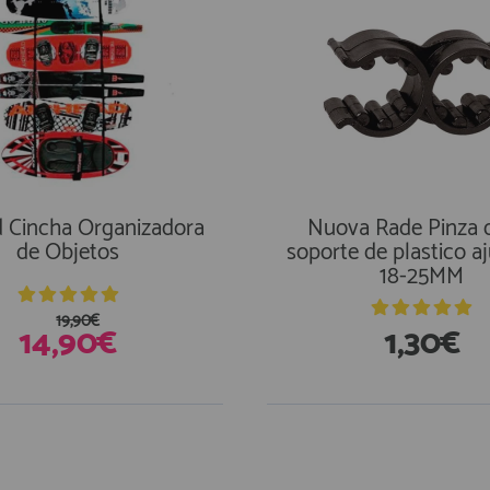
d Cincha Organizadora
Nuova Rade Pinza 
de Objetos
soporte de plastico a
18-25MM
19,90€
14,90€
1,30€
stencias
En Existencias