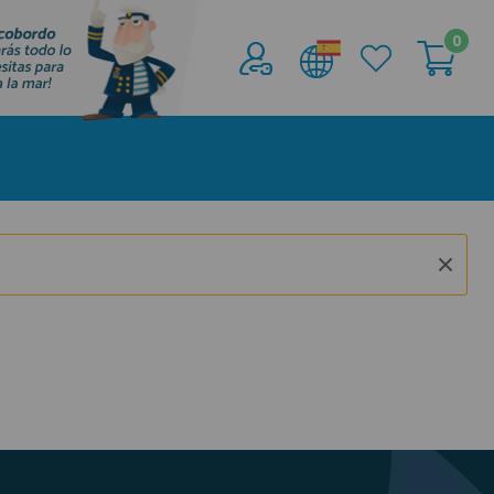
0
Acceder al
Área profesionales
Regístrate y aprovecha los descuentos y
ventajas de ser Profesional de la Náutica
Únete ya a los mas de de 500 Profesionales de
la Náutica
registro profesional