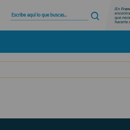
Quiero registrarme
Nuevo cliente
Al crear una cuenta en francobordo.com podrás
realizar tus compras rápidamente en nuestra
tienda virtual, revisar el estado de tus pedidos y
consultar tus operaciones anteriores.
¡Adelante! Te estabamos esperando.
registro cliente