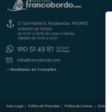
Equipo Personal
Fondeo y Amarre
Fundas, Lonas y Toldos
C/ San Rafael 8. Alcobendas. MADRID
Kayaks
HORARIO de TIENDA:
de 10:00 a 20:00 de Lunes a Viernes
Libros
Sábados de 10:00 a 14:00
Mantenimiento y Limpieza
910 51 49 87
Solo para
Motonautica
Whatsapp
Motores
info@francobordo.com
Navegacion
★
Reséñanos en Trustpilot
Neveras y Termos
Seguridad
Vela y Maniobra
Pesca
Tiempo Libre
Aviso Legal
Política de Privacidad
Política de Cookies
Envíos y 
Submarinismo