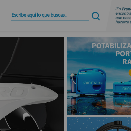
Quiero registrarme
Nuevo cliente
Al crear una cuenta en francobordo.com podrás
realizar tus compras rápidamente en nuestra
tienda virtual, revisar el estado de tus pedidos y
consultar tus operaciones anteriores.
¡Adelante! Te estabamos esperando.
registro cliente