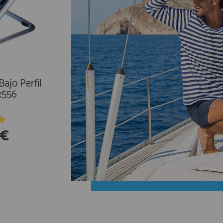
ajo Perfil
HH Storm Rain pantalones
x556
0€
114,50€