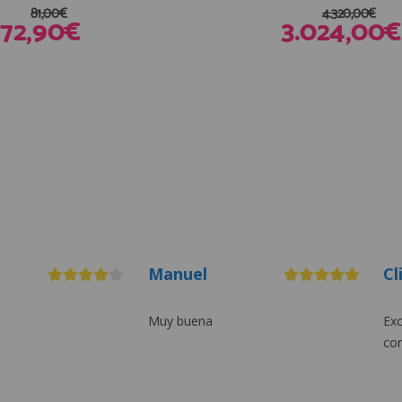
81,00€
4.320,00€
72,90€
3.024,00€
encias
Manuel
Cl
Muy buena
Exc
co