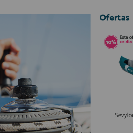
Ofertas
Quedan
2
unidades
Esta of
Esta oferta finaliza en:
01
día
15%
10%
11
días
8
h:
4
m:
54
s
Jabsco Inodoro Quiet Flush
Compacto 12V
Sevylo