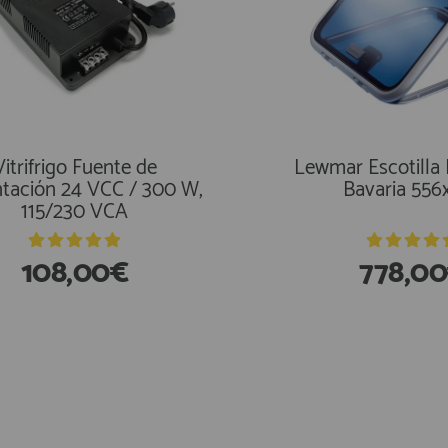
Vitrifrigo Fuente de
Lewmar Escotilla B
ntación 24 VCC / 300 W,
Bavaria 556
115/230 VCA
108,00€
778,0