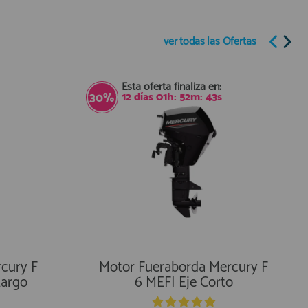
ver todas
las Ofertas
Esta oferta finaliza en:
12
días
01
h:
52
m:
41
s
30%
cury F
Motor Fueraborda Mercury F
Largo
6 MEFI Eje Corto