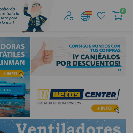
0
Acceder al
Área profesionales
Regístrate y aprovecha los descuentos y
ventajas de ser Profesional de la Náutica
Únete ya a los mas de de 500 Profesionales de
la Náutica
registro profesional