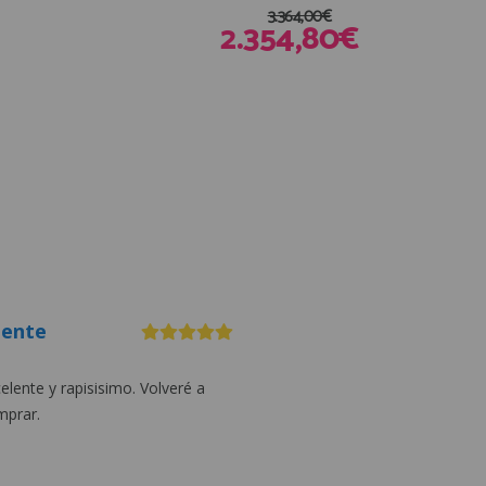
3.364,00€
2.354,80€
iente
elente y rapisisimo. Volveré a
mprar.