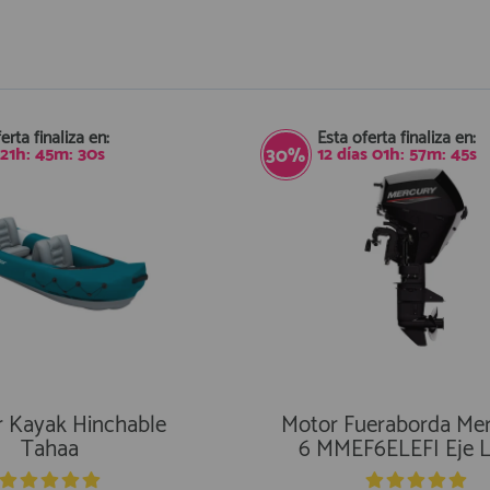
erta finaliza en:
Esta oferta finaliza en:
21
h:
45
m:
28
s
12
días
01
h:
57
m:
43
s
30%
r Kayak Hinchable
Motor Fueraborda Mer
Tahaa
6 MMEF6ELEFI Eje 