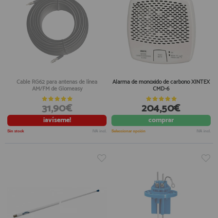
Cable RG62 para antenas de línea
Alarma de monóxido de carbono XINTEX
AM/FM de Glomeasy
CMD-6
31,90€
204,50€
¡avíseme!
comprar
Sin stock
IVA incl.
Seleccionar opción
IVA incl.