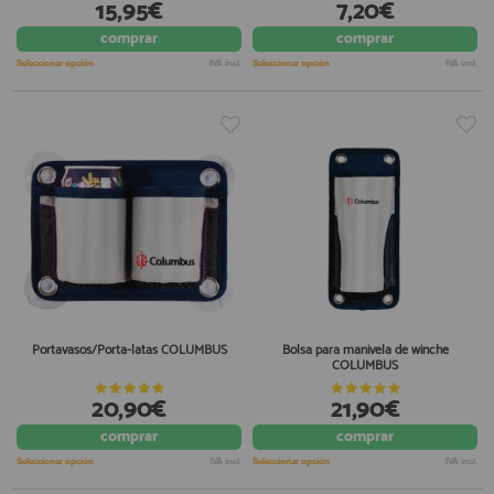
15,95€
7,20€
comprar
comprar
Seleccionar opción
IVA incl.
Seleccionar opción
IVA incl.
Portavasos/Porta-latas COLUMBUS
Bolsa para manivela de winche
COLUMBUS
20,90€
21,90€
comprar
comprar
Seleccionar opción
IVA incl.
Seleccionar opción
IVA incl.