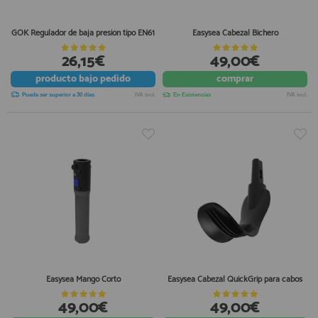
GOK Regulador de baja presión tipo EN61
Easysea Cabezal Bichero
26,15€
49,00€
producto
bajo pedido
comprar
Puede ser superior a 30 días
IVA incl.
En Existencias
IVA incl.
Easysea Mango Corto
Easysea Cabezal QuickGrip para cabos
49,00€
49,00€