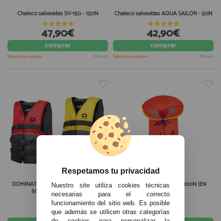
Chaleco salvavidas SV-150 - 150N
Chaleco salvavidas AQUA SAILOR - 50N
47,90€
42,90€
comprar
comprar
Seleccionar opción
IVA incl.
Seleccionar opción
IVA incl.
Respetamos tu privacidad
DOMINATOR SKI chaleco salvavidas -
Chaleco salvavidas Isabel 100N (EN
Nuestro site utiliza cookies técnicas
50N (EN ISO 12402-5)
12402-4)
necesarias para el correcto
funcionamiento del sitio web. Es posible
38,90€
32,90€
que además se utilicen otras categorías
de cookies para personalizar la