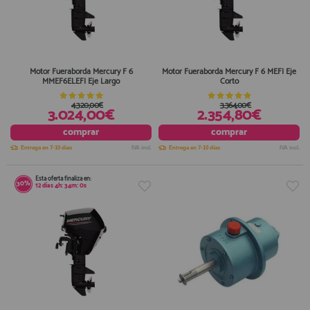
Motor Fueraborda Mercury F 6
Motor Fueraborda Mercury F 6 MEFI Eje
MMEF6ELEFI Eje Largo
Corto
4.320,00€
3.364,00€
3.024,00€
2.354,80€
comprar
comprar
Entrega en 7-10 días
IVA incl.
Entrega en 7-10 días
IVA incl.
Esta oferta finaliza en:
30%
12
días
4
h:
34
m:
0
s