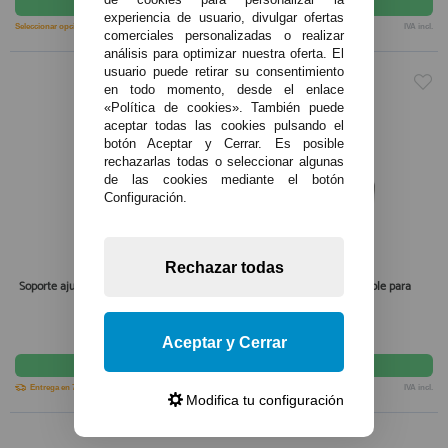
comprar
comprar
experiencia de usuario, divulgar ofertas
Seleccionar opción
IVA incl.
Seleccionar opción
IVA incl.
comerciales personalizadas o realizar
análisis para optimizar nuestra oferta. El
usuario puede retirar su consentimiento
en todo momento, desde el enlace
«Política de cookies». También puede
aceptar todas las cookies pulsando el
botón Aceptar y Cerrar. Es posible
rechazarlas todas o seleccionar algunas
de las cookies mediante el botón
Configuración.
Rechazar todas
Soporte ajustable para salvavidas de aro
Soporte de acero inoxidable para
salvavidas de aro
134,50€
6,65€
Aceptar y Cerrar
comprar
comprar
Entrega en 7-10 días
IVA incl.
Seleccionar opción
IVA incl.
Modifica tu configuración