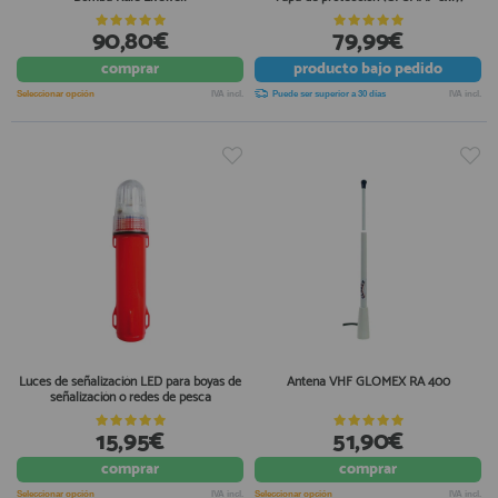
90,80€
79,99€
comprar
producto
bajo pedido
Seleccionar opción
IVA incl.
Puede ser superior a 30 días
IVA incl.
Luces de señalización LED para boyas de
Antena VHF GLOMEX RA 400
señalización o redes de pesca
15,95€
51,90€
comprar
comprar
Seleccionar opción
IVA incl.
Seleccionar opción
IVA incl.