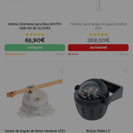
Antena Glomeasy para línea AM/FM-
Flotador para tanque de agua Veratron
DAB-AIS de GLOMEX
VDO
65,90€
269,50€
comprar
¡avíseme!
Seleccionar opción
IVA incl.
Sin stock
IVA incl.
Sensor de ángulo de timón Veratron VDO
Brújula Riviera 3"