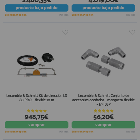
2.460,35€
4.019,00€
producto
bajo pedido
producto
bajo pedido
Seleccionar opción
IVA incl.
Seleccionar opción
IVA incl.
Lecomble & Schmitt Kit de dirección LS
Lecomble & Schmitt Conjunto de
80 PRO - flexible 10 m
accesorios acodados - manguera flexible
- 1/4 BSP
948,75€
56,20€
comprar
comprar
Seleccionar opción
IVA incl.
Seleccionar opción
IVA incl.