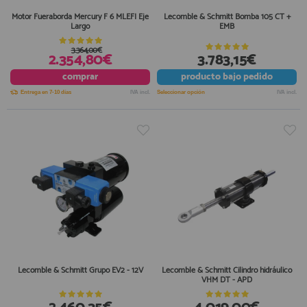
Motor Fueraborda Mercury F 6 MLEFI Eje
Lecomble & Schmitt Bomba 105 CT +
Largo
EMB
3.364,00€
2.354,80€
3.783,15€
comprar
producto
bajo pedido
Entrega en 7-10 días
IVA incl.
Seleccionar opción
IVA incl.
Lecomble & Schmitt Grupo EV2 - 12V
Lecomble & Schmitt Cilindro hidráulico
VHM DT - APD