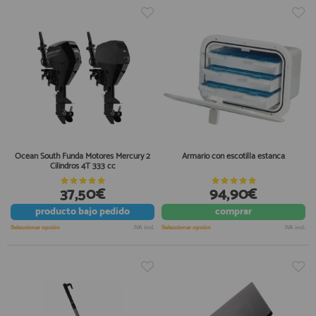
Ocean South Funda Motores Mercury 2
Armario con escotilla estanca
Cilindros 4T 333 cc
37,50€
94,90€
producto
bajo pedido
comprar
Seleccionar opción
IVA incl.
Seleccionar opción
IVA incl.