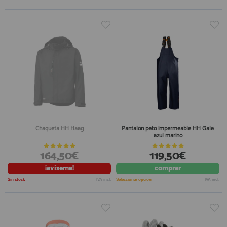
Chaqueta HH Haag
Pantalón peto impermeable HH Gale
azul marino
164,50€
119,50€
¡avíseme!
comprar
Sin stock
IVA incl.
Seleccionar opción
IVA incl.