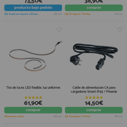
73,50€
38,90€
producto
bajo pedido
comprar
Puede ser superior a 30 días
IVA incl.
Entrega en 7-10 días
IVA incl.
Tira de luces LED flexible, luz uniforme
Cable de alimentación CA para
cargadores Smart IP43 / Phoenix
61,90€
14,50€
comprar
comprar
Seleccionar opción
IVA incl.
Entrega en 7-10 días
IVA incl.