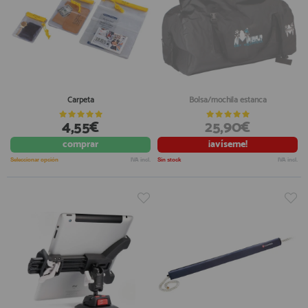
Carpeta
Bolsa/mochila estanca
4,55€
25,90€
comprar
¡avíseme!
Seleccionar opción
IVA incl.
Sin stock
IVA incl.