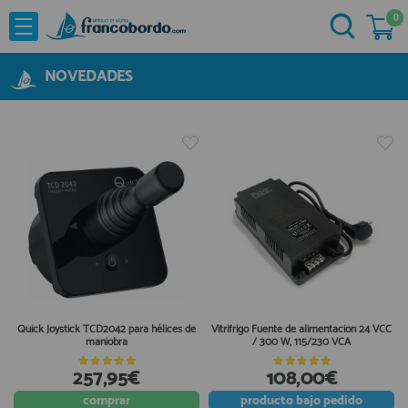
0
NOVEDADES
He comprado otras veces aquí
OFERTAS
NOVEDADES
Ya soy cliente
MARCAS
Acastillaje
Aforadores e Indicadores
Agua a Bordo
Recordarme
¿Olvidó su contraseña?
Cabuyeria
Compresores
Confort a Bordo
Deportes Nauticos
Quick Joystick TCD2042 para hélices de
Vitrifrigo Fuente de alimentación 24 VCC
maniobra
/ 300 W, 115/230 VCA
Electricidad
Quiero registrarme
Electronica
257,95€
108,00€
Nuevo cliente
Embarcaciones
comprar
producto
bajo pedido