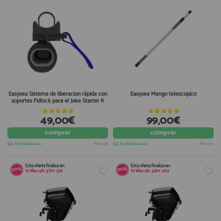
Easysea Sistema de liberación rápida con
Easysea Mango telescópico
soportes Fidlock para el Jake Starter K
49,00€
99,00€
comprar
comprar
En Existencias
IVA incl.
En Existencias
IVA incl.
Esta oferta finaliza en:
Esta oferta finaliza en:
30%
30%
12
días
5
h:
37
m:
32
s
12
días
5
h:
32
m:
30
s