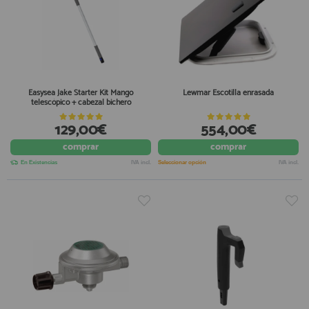
Easysea Jake Starter Kit Mango
Lewmar Escotilla enrasada
telescópico + cabezal bichero
129,00€
554,00€
comprar
comprar
En Existencias
IVA incl.
Seleccionar opción
IVA incl.