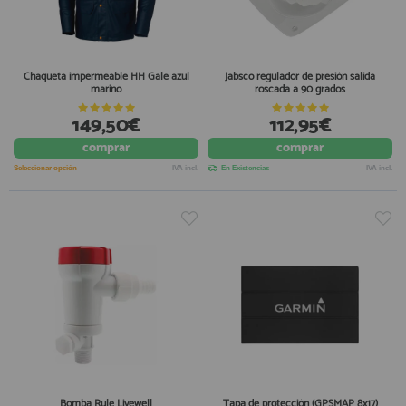
Chaqueta impermeable HH Gale azul
Jabsco regulador de presión salida
marino
roscada a 90 grados
149,50€
112,95€
comprar
comprar
Seleccionar opción
IVA incl.
En Existencias
IVA incl.
Bomba Rule Livewell
Tapa de protección (GPSMAP 8x17)