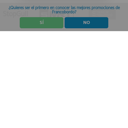
¿Quieres ser el primero en conocer las mejores promociones de
StopGull
Francobordo?
SÍ
NO
ver todas las marcas
Inicio
»
Novedades
C/ San Rafael 8. Alcobendas. MADRID
HORARIO de TIENDA:
de 10:00 a 20:00 de Lunes a Viernes
Sábados de 10:00 a 14:00
910 51 49 87
Solo para
Whatsapp
info@francobordo.com