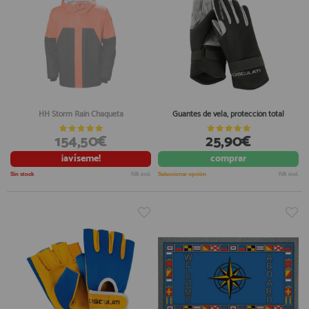
HH Storm Rain Chaqueta
Guantes de vela, protección total
154,50€
25,90€
¡avíseme!
comprar
Sin stock
IVA incl.
Seleccionar opción
IVA incl.