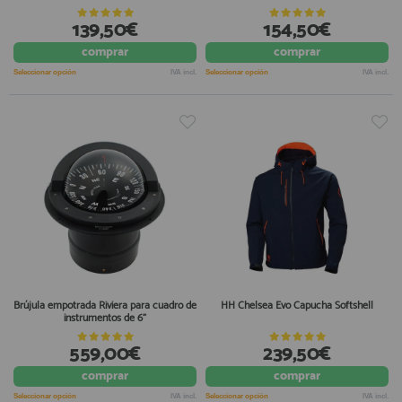
139,50€
154,50€
comprar
comprar
Seleccionar opción
IVA incl.
Seleccionar opción
IVA incl.
Brújula empotrada Riviera para cuadro de
HH Chelsea Evo Capucha Softshell
instrumentos de 6"
559,00€
239,50€
comprar
comprar
Seleccionar opción
IVA incl.
Seleccionar opción
IVA incl.