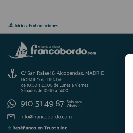
AFILIADOS
Inicio
»
Embarcaciones
INFORMACION
910 60 71 03
HORARIO de TIENDA:
de 10:00 a 20:00 de Lunes a Viernes
C/ San Rafael 8. Alcobendas. MADRID
Sábados de 10:00 a 14:00
HORARIO de TIENDA:
910 51 49 87
Solo para
de 10:00 a 20:00 de Lunes a Viernes
Whatsapp
Sábados de 10:00 a 14:00
info@francobordo.com
910 51 49 87
Solo para
Whatsapp
info@francobordo.com
★
Reséñanos en Trustpilot