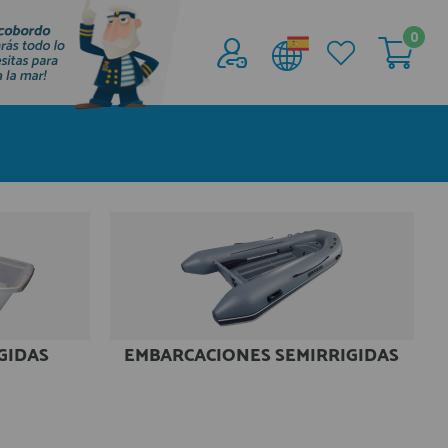
0
Acceder al
Área profesionales
Regístrate y aprovecha los descuentos y
ventajas de ser Profesional de la Náutica
Únete ya a los mas de de 500 Profesionales de
la Náutica
registro profesional
GIDAS
EMBARCACIONES SEMIRRIGIDAS