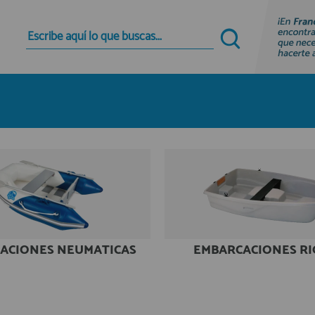
Quiero registrarme
Nuevo cliente
Al crear una cuenta en francobordo.com podrás
realizar tus compras rápidamente en nuestra
tienda virtual, revisar el estado de tus pedidos y
consultar tus operaciones anteriores.
¡Adelante! Te estabamos esperando.
registro cliente
ACIONES NEUMATICAS
EMBARCACIONES RI