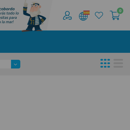
0
Acceder al
Área profesionales
Regístrate y aprovecha los descuentos y
ventajas de ser Profesional de la Náutica
Únete ya a los mas de de 500 Profesionales de
la Náutica
registro profesional