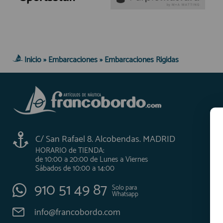
AFILIADOS
INFORMACION
Inicio
»
Embarcaciones
»
Embarcaciones Rigidas
910 60 71 03
HORARIO de TIENDA:
de 10:00 a 20:00 de Lunes a Viernes
Sábados de 10:00 a 14:00
910 51 49 87
C/ San Rafael 8. Alcobendas. MADRID
Solo para
Whatsapp
HORARIO de TIENDA:
info@francobordo.com
de 10:00 a 20:00 de Lunes a Viernes
Sábados de 10:00 a 14:00
910 51 49 87
Solo para
Whatsapp
info@francobordo.com