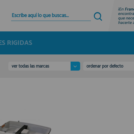
Quiero registrarme
Nuevo cliente
S RIGIDAS
Al crear una cuenta en francobordo.com podrás
realizar tus compras rápidamente en nuestra
tienda virtual, revisar el estado de tus pedidos y
consultar tus operaciones anteriores.
ver todas las marcas
ordenar por defecto
¡Adelante! Te estabamos esperando.
registro cliente