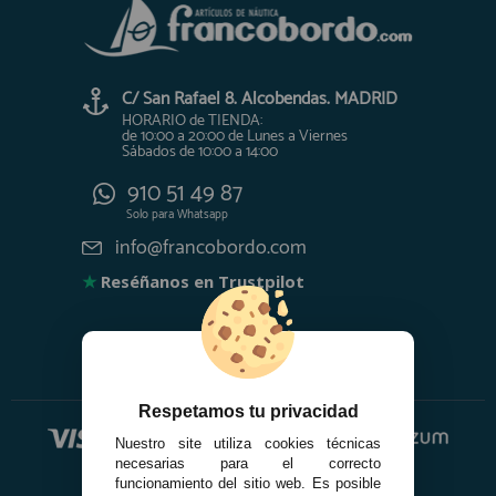
C/ San Rafael 8. Alcobendas. MADRID
HORARIO de TIENDA:
de 10:00 a 20:00 de Lunes a Viernes
Sábados de 10:00 a 14:00
910 51 49 87
Solo para
Whatsapp
info@francobordo.com
★
Reséñanos en Trustpilot
Respetamos tu privacidad
Nuestro site utiliza cookies técnicas
necesarias para el correcto
funcionamiento del sitio web. Es posible