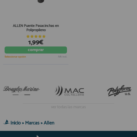
ALLEN Puente Pasacinchas en
Polipropileno
1,99€
comprar
Seleccionar opción
IVA incl.
ver todas las marcas
Inicio
»
Marcas
»
Allen