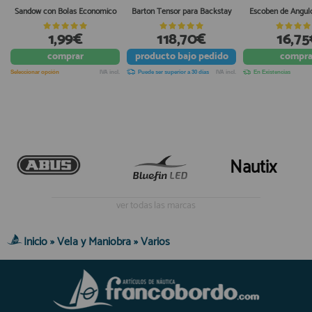
Sandow con Bolas Economico
Barton Tensor para Backstay
Escoben de Angul
1,99€
118,70€
16,75
comprar
producto
bajo pedido
compra
Seleccionar opción
IVA incl.
Puede ser superior a 30 días
IVA incl.
En Existencias
Nautix
ver todas las marcas
Inicio
»
Vela y Maniobra
»
Varios