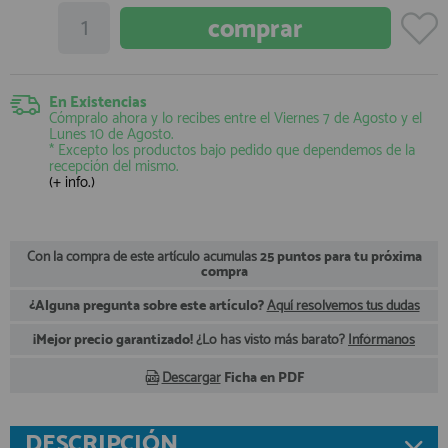
registro profesional
AFILIADOS
En Existencias
INFORMACION
Cómpralo ahora y lo recibes entre el
Viernes 7 de Agosto
y el
Lunes 10 de Agosto
.
* Excepto los productos bajo pedido que dependemos de la
recepción del mismo.
(+ info.)
910 60 71 03
HORARIO de TIENDA:
de 10:00 a 20:00 de Lunes a Viernes
Sábados de 10:00 a 14:00
Con la compra de este artículo acumulas
25 puntos para tu próxima
compra
910 51 49 87
Solo para
Whatsapp
¿Alguna pregunta sobre este artículo?
Aquí resolvemos tus dudas
info@francobordo.com
¡Mejor precio garantizado!
¿Lo has visto más barato?
Infórmanos
Descargar
Ficha en PDF
DESCRIPCIÓN