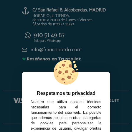
C/ San Rafael 8. Alcobendas. MADRID
HORARIO de TIENDA:
de 10:00 a 20:00 de Lunes a Viernes
Sábados de 10:00 a 14:00
910 51 49 87
Solo para
Whatsapp
info@francobordo.com
★
Reséñanos en Trustpilot
Respetamos tu privacidad
Nuestro site utiliza cookies técnicas
necesarias para el correcto
funcionamiento del sitio web. Es posible
que además se utilicen otras categorías
de cookies para personalizar la
experiencia de usuario, divulgar ofertas