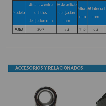
distancia entre
Ø de orificio
Altura
Ø
Interior
L
Modelo
orificios
de fijación
mm
mm
de fijación mm
mm
A.153
20,7
3,3
14,6
6,3
ACCESORIOS Y RELACIONADOS