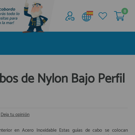
0
Acceder al
Área profesionales
Regístrate y aprovecha los descuentos y
ventajas de ser Profesional de la Náutica
Únete ya a los mas de de 500 Profesionales de
la Náutica
bos de Nylon Bajo Perfil
registro profesional
|
Deja tu opinión
nterior en Acero Inoxidable Estas guías de cabo se colocan