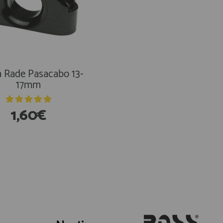
Seachoice Pasacabos
bisagra
 Rade Pasacabo 13-
17mm
1,60€
36,05€