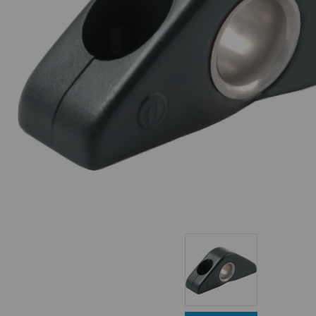
Equipo Personal
Fondeo y Amarre
Fundas, Lonas y Toldos
Kayaks
Libros
Mantenimiento y Limpieza
Motonautica
Motores
Navegacion
Neveras y Termos
Seguridad
Vela y Maniobra
Pesca
Tiempo Libre
Submarinismo