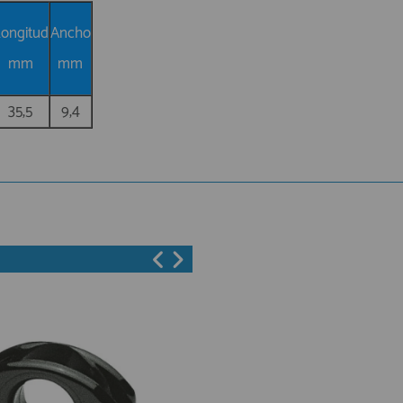
ongitud
Ancho
mm
mm
35,5
9,4