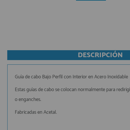
AFILIADOS
INFORMACION
DESCRIPCIÓN
910 60 71 03
HORARIO de TIENDA:
de 10:00 a 20:00 de Lunes a Viernes
Sábados de 10:00 a 14:00
Guía de cabo Bajo Perfil con Interior en Acero Inoxidable
910 51 49 87
Solo para
Whatsapp
Estas guías de cabo se colocan normalmente para redirigir
info@francobordo.com
o enganches.
Fabricadas en Acetal.