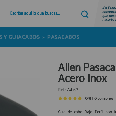
Quiero registrarme
Nuevo cliente
S Y GUIACABOS
>
PASACABOS
Al crear una cuenta en francobordo.com podrás
realizar tus compras rápidamente en nuestra
tienda virtual, revisar el estado de tus pedidos y
consultar tus operaciones anteriores.
Allen Pasaca
¡Adelante! Te estabamos esperando.
Acero Inox
registro cliente
Ref.: A4153
0
/5 |
0
opiniones 
Guía de cabo Bajo Perfil con I