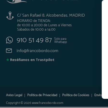
AFILIADOS
C/ San Rafael 8. Alcobendas. MADRID
HORARIO de TIENDA:
de 10:00 a 20:00 de Lunes a Viernes
INFORMACION
Sábados de 10:00 a 14:00
910 51 49 87
Solo para
Whatsapp
910 60 71 03
info@francobordo.com
HORARIO de TIENDA:
de 10:00 a 20:00 de Lunes a Viernes
Sábados de 10:00 a 14:00
★
Reséñanos en Trustpilot
910 51 49 87
Solo para
Whatsapp
info@francobordo.com
Aviso Legal
Política de Privacidad
Política de Cookies
Envíos y 
Copyright © 2026 www.francobordo.com