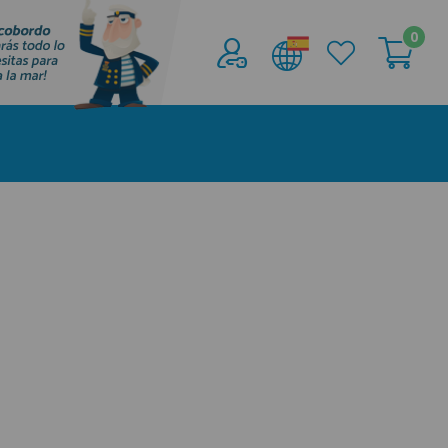
0
Acceder al
Área profesionales
Regístrate y aprovecha los descuentos y
ventajas de ser Profesional de la Náutica
Únete ya a los mas de de 500 Profesionales de
la Náutica
registro profesional