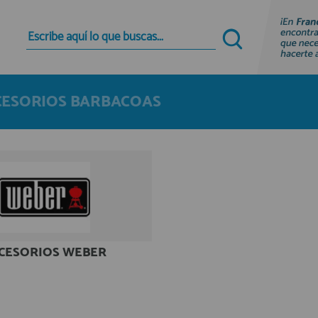
Quiero registrarme
Nuevo cliente
CESORIOS BARBACOAS
Al crear una cuenta en francobordo.com podrás
realizar tus compras rápidamente en nuestra
tienda virtual, revisar el estado de tus pedidos y
consultar tus operaciones anteriores.
¡Adelante! Te estabamos esperando.
registro cliente
CESORIOS WEBER