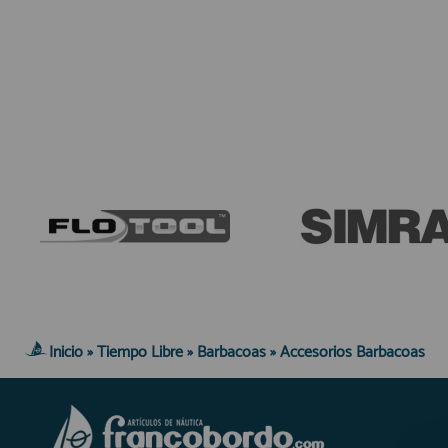
Equipo Personal
Fondeo y Amarre
Fundas, Lonas y Toldos
Kayaks
Libros
Mantenimiento y Limpieza
Motonautica
Motores
Navegacion
Neveras y Termos
Seguridad
Vela y Maniobra
Inicio
»
Tiempo Libre
»
Barbacoas
»
Accesorios Barbacoas
Pesca
Tiempo Libre
Submarinismo