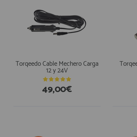
Torqeedo Cable Mechero Carga
Torqee
12 y 24V
49,00€
En Exi