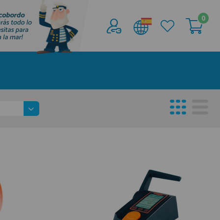
0
Acceder al
Área profesionales
Regístrate y aprovecha los descuentos y
ventajas de ser Profesional de la Náutica
Únete ya a los mas de de 500 Profesionales de
la Náutica
registro profesional