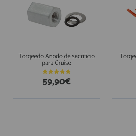
Torqeedo Anodo de sacrificio
Torqe
para Cruise
59,90€
En Existencias
En Exi