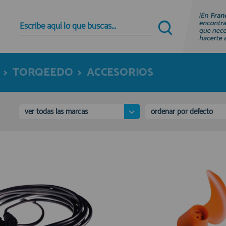
Quiero registrarme
Nuevo cliente
>
TORQEEDO
>
ACCESORIOS
Al crear una cuenta en francobordo.com podrás
realizar tus compras rápidamente en nuestra
tienda virtual, revisar el estado de tus pedidos y
consultar tus operaciones anteriores.
ver todas las marcas
ordenar por defecto
¡Adelante! Te estabamos esperando.
registro cliente