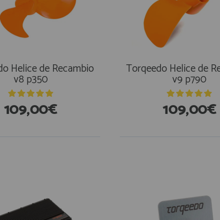
do Helice de Recambio
Torqeedo Helice de R
v8 p350
v9 p790
109,00€
109,00€
En Existencias