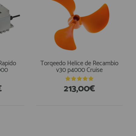
Rapido
Torqeedo Helice de Recambio
000
v30 p4000 Cruise
€
213,00€