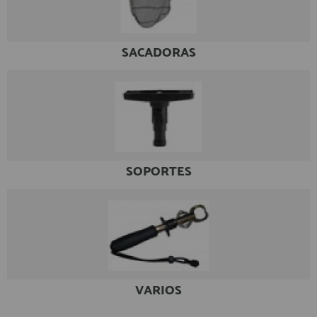
registro profesional
AFILIADOS
SACADORAS
INFORMACION
910 60 71 03
HORARIO de TIENDA:
de 10:00 a 20:00 de Lunes a Viernes
SOPORTES
Sábados de 10:00 a 14:00
910 51 49 87
Solo para
Whatsapp
info@francobordo.com
VARIOS