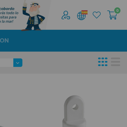
0
Acceder al
Área profesionales
LON
Regístrate y aprovecha los descuentos y
ventajas de ser Profesional de la Náutica
Únete ya a los mas de de 500 Profesionales de
la Náutica
registro profesional