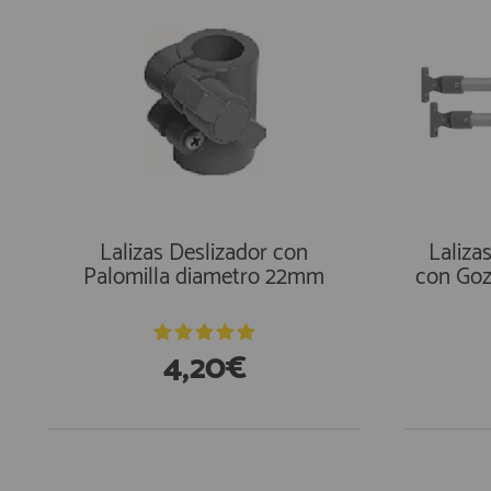
Lalizas Deslizador con
Laliza
Palomilla diametro 22mm
con Goz
4,20€
En Existencias
En Exi