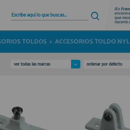
Quiero registrarme
Nuevo cliente
SORIOS TOLDOS
>
ACCESORIOS TOLDO NY
Al crear una cuenta en francobordo.com podrás
realizar tus compras rápidamente en nuestra
tienda virtual, revisar el estado de tus pedidos y
consultar tus operaciones anteriores.
ver todas las marcas
ordenar por defecto
¡Adelante! Te estabamos esperando.
registro cliente