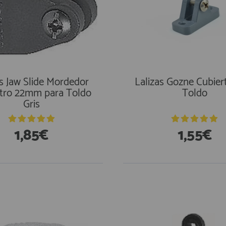
as Jaw Slide Mordedor
Lalizas Gozne Cubier
tro 22mm para Toldo
Toldo
Gris
1,85€
1,55€
En Existencias