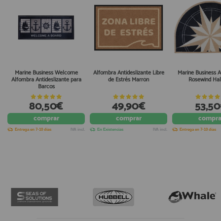
Marine Business Welcome
Alfombra Antideslizante Libre
Marine Business A
Alfombra Antideslizante para
de Estrés Marrón
Rosewind Hal
Barcos
80,50€
49,90€
53,5
comprar
comprar
compra
Entrega en 7-10 días
IVA incl.
En Existencias
IVA incl.
Entrega en 7-10 días