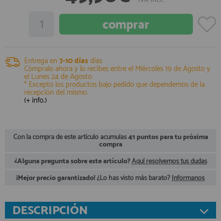
registro profesional
AFILIADOS
INFORMACION
Entrega en
7-10 días
días
Cómpralo ahora y lo recibes entre el
Miércoles 19 de Agosto
y
el
Lunes 24 de Agosto
.
* Excepto los productos bajo pedido que dependemos de la
recepción del mismo.
910 60 71 03
(+ info.)
HORARIO de TIENDA:
de 10:00 a 20:00 de Lunes a Viernes
Sábados de 10:00 a 14:00
910 51 49 87
Con la compra de este artículo acumulas
41 puntos para tu próxima
Solo para
Whatsapp
compra
info@francobordo.com
¿Alguna pregunta sobre este artículo?
Aquí resolvemos tus dudas
¡Mejor precio garantizado!
¿Lo has visto más barato?
Infórmanos
DESCRIPCIÓN