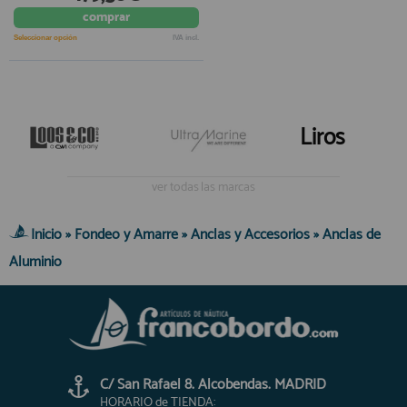
comprar
registro profesional
AFILIADOS
Seleccionar opción
IVA incl.
INFORMACION
Liros
910 60 71 03
ver todas las marcas
HORARIO de TIENDA:
de 10:00 a 20:00 de Lunes a Viernes
Sábados de 10:00 a 14:00
Inicio
»
Fondeo y Amarre
»
Anclas y Accesorios
»
Anclas de
910 51 49 87
Solo para
Aluminio
Whatsapp
info@francobordo.com
C/ San Rafael 8. Alcobendas. MADRID
HORARIO de TIENDA: