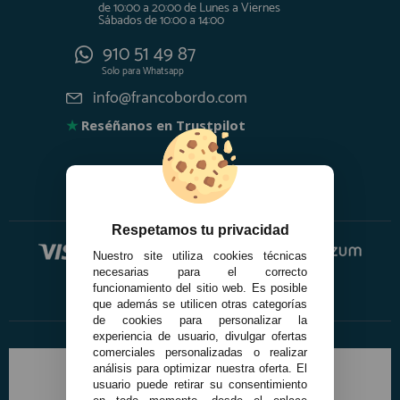
de 10:00 a 20:00 de Lunes a Viernes
Sábados de 10:00 a 14:00
910 51 49 87
Solo para
Whatsapp
info@francobordo.com
★
Reséñanos en Trustpilot
Respetamos tu privacidad
Nuestro site utiliza cookies técnicas
necesarias para el correcto
funcionamiento del sitio web. Es posible
que además se utilicen otras categorías
de cookies para personalizar la
experiencia de usuario, divulgar ofertas
comerciales personalizadas o realizar
análisis para optimizar nuestra oferta. El
usuario puede retirar su consentimiento