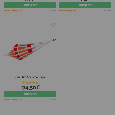
comprar
comprar
registro profesional
AFILIADOS
Seleccionar opción
IVA incl.
Seleccionar opción
IVA incl.
INFORMACION
910 60 71 03
HORARIO de TIENDA:
de 10:00 a 20:00 de Lunes a Viernes
Sábados de 10:00 a 14:00
910 51 49 87
Solo para
Whatsapp
Osculati Ancla de Capa
info@francobordo.com
174,50€
comprar
Seleccionar opción
IVA incl.