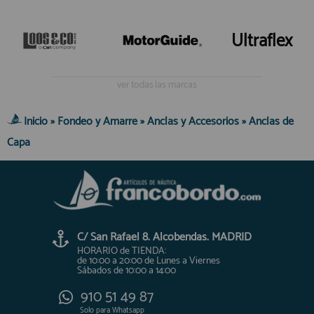
Ultraflex
ver todas las marcas
Inicio
»
Fondeo y Amarre
»
Anclas y Accesorios
»
Anclas de
Capa
C/ San Rafael 8. Alcobendas. MADRID
HORARIO de TIENDA:
de 10:00 a 20:00 de Lunes a Viernes
Sábados de 10:00 a 14:00
910 51 49 87
Solo para
Whatsapp