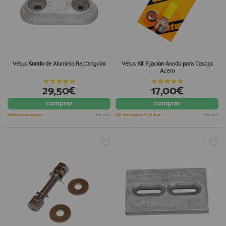
Vetus Ánodo de Aluminio Rectangular
Vetus Kit Fijación Anodo para Cascos
Acero
29,50€
17,00€
comprar
comprar
Seleccionar opción
IVA incl.
Entrega en 7-10 días
IVA incl.