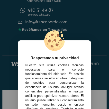
Sábados de 10:00 a 14:00
910 51 49 87
Solo para
Whatsapp
info@francobordo.com
★
Reséñanos en Trustpilot
Respetamos tu privacidad
Nuestro site utiliza cookies técnicas
necesarias para el correcto
funcionamiento del sitio web. Es posible
que además se utilicen otras categorías
de cookies para personalizar la
experiencia de usuario, divulgar ofertas
comerciales personalizadas o realizar
análisis para optimizar nuestra oferta. El
usuario puede retirar su consentimiento
en todo momento, desde el enlace
«Política de cookies». También puede