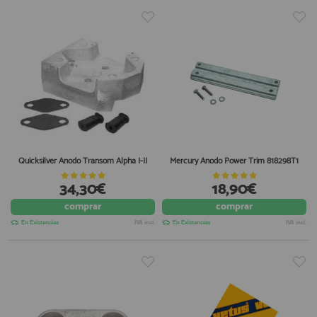
Quicksilver Anodo Transom Alpha I-II
Mercury Anodo Power Trim 818298T1
34,30€
18,90€
comprar
comprar
En Existencias
IVA incl.
En Existencias
IVA incl.