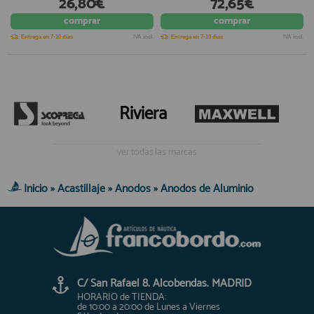
26,80€
72,65€
comprar
comprar
Entrega en 7-10 días
IVA incl.
Entrega en 7-10 días
IVA incl.
Riviera
ver todas las marcas
Inicio
»
Acastillaje
»
Anodos
»
Anodos de Aluminio
C/ San Rafael 8. Alcobendas. MADRID
HORARIO de TIENDA:
de 10:00 a 20:00 de Lunes a Viernes