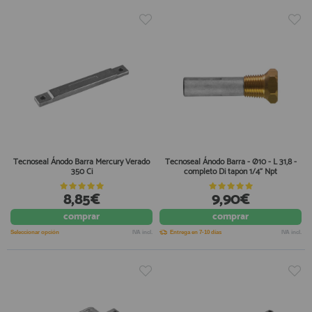
Tecnoseal Ánodo Barra Mercury Verado
Tecnoseal Ánodo Barra - Ø10 - L 31,8 -
350 Ci
completo Di tapón 1/4" Npt
8,85€
9,90€
comprar
comprar
Seleccionar opción
IVA incl.
Entrega en 7-10 días
IVA incl.