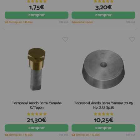
1,75€
3,20€
comprar
comprar
Entrega en 7-10 días
IVA incl.
Seleccionar opción
IVA incl.
Tecnoseal Ánodo Barra Yamaha
Tecnoseal Ánodo Barra Yanmar 70-85
C/Tapón
Hp D.53 Sp.15
21,30€
10,25€
comprar
comprar
Entrega en 7-10 días
IVA incl.
Entrega en 7-10 días
IVA incl.