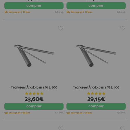
comprar
comprar
registro profesional
AFILIADOS
Entrega en 7-10 días
IVA incl.
Entrega en 7-10 días
IVA incl.
INFORMACION
910 60 71 03
HORARIO de TIENDA:
de 10:00 a 20:00 de Lunes a Viernes
Sábados de 10:00 a 14:00
910 51 49 87
Solo para
Whatsapp
Tecnoseal Ánodo Barra 16 L 400
Tecnoseal Ánodo Barra 18 L 400
info@francobordo.com
23,60€
29,15€
comprar
comprar
Entrega en 7-10 días
IVA incl.
Entrega en 7-10 días
IVA incl.