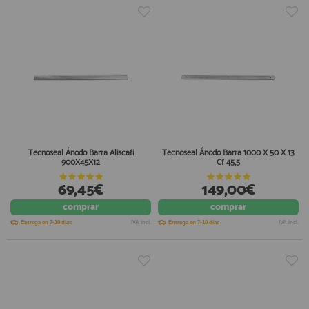
Tecnoseal Ánodo Barra Aliscafi
Tecnoseal Ánodo Barra 1000 X 50 X 13
900X45X12
Cf 45,5
69,45€
149,00€
comprar
comprar
Entrega en 7-10 días
IVA incl.
Entrega en 7-10 días
IVA incl.