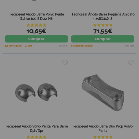
Tecnoseal Ánodo Barra Volvo Penta
Tecnoseal Ánodo Barra Pequeña Aliscafo
S.drive 100 S D.22 M6
- 398X40X18
10,65€
71,55€
comprar
comprar
Entrega en 7-10 días
IVA incl.
Seleccionar opción
IVA incl.
Tecnoseal Ánodo Volvo Penta Para Barra
Tecnoseal Ánodo Barra Duo Prop Volvo-
Dph/Dpr
Penta