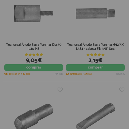
Tecnoseal Ánodo Barra Yanmar Dia 30
Tecnoseal Ánodo Barra Yanmar Ø12,7 X
L40 M8
L38,1 - cabeza Fil.: 3/8" Unc
9,05€
2,15€
comprar
comprar
Entrega en 7-10 días
IVA incl.
Entrega en 7-10 días
IVA incl.