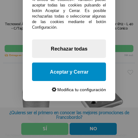
aceptar todas las cookies pulsando el
botón Aceptar y Cerrar. Es posible
rechazarlas todas o seleccionar algunas
de las cookies mediante el botón
Tecnoseal Ánodo Barra Motor Ø10 - L 40
Tecnoseal Ánodo Barra Motor Ø12 - L 40
Configuración.
- C/Tapón Latón 1/4" Gas Cónico
- C/Tapón Lalton 3/8" Gas Cónico
17,55€
12,25€
comprar
comprar
Rechazar todas
Entrega en 7-10 días
IVA incl.
Entrega en 7-10 días
IVA incl.
Aceptar y Cerrar
Modifica tu configuración
¿Quieres ser el primero en conocer las mejores promociones de
Francobordo?
SÍ
NO
Tecnoseal Ánodo Barra Castoldi L.33 M10
Tecnoseal Ánodo Barra Arneson