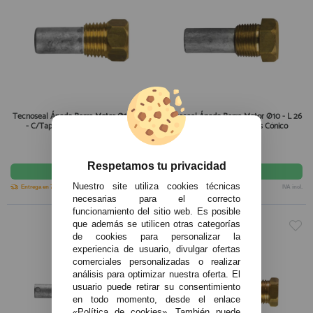
Tecnoseal Ánodo Barra Motor Ø10 - L 15
Tecnoseal Ánodo Barra Motor Ø10 - L 26
- C/Tapón Latón 1/4" Gas Cónico
- C/Tapón Latón 1/4" Gas Cónico
12,40€
17,55€
Respetamos tu privacidad
comprar
comprar
Nuestro site utiliza cookies técnicas
Entrega en 7-10 días
IVA incl.
Entrega en 7-10 días
IVA incl.
necesarias para el correcto
funcionamiento del sitio web. Es posible
que además se utilicen otras categorías
de cookies para personalizar la
experiencia de usuario, divulgar ofertas
comerciales personalizadas o realizar
análisis para optimizar nuestra oferta. El
usuario puede retirar su consentimiento
en todo momento, desde el enlace
«Política de cookies». También puede