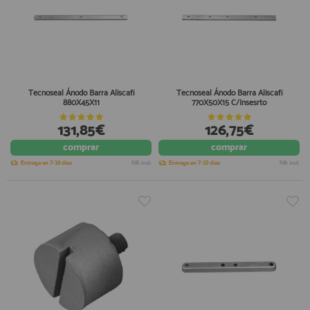
Tecnoseal Ánodo Barra Aliscafi
Tecnoseal Ánodo Barra Aliscafi
880X45X11
770X50X15 C/Insesrto
131,85€
126,75€
comprar
comprar
Entrega en 7-10 días
IVA incl.
Entrega en 7-10 días
IVA incl.