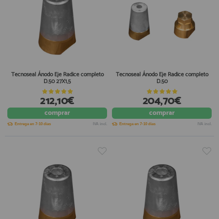
Tecnoseal Ánodo Eje Radice completo
Tecnoseal Ánodo Eje Radice completo
D.50 27X1,5
D.50
212,10€
204,70€
comprar
comprar
Entrega en 7-10 días
IVA incl.
Entrega en 7-10 días
IVA incl.