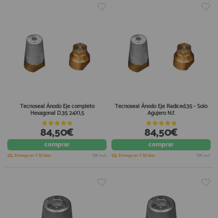
Tecnoseal Ánodo Eje completo
Tecnoseal Ánodo Eje Radiced.35 - Solo
Hexagonal D.35 24X1,5
Agujero N.f.
84,50€
84,50€
comprar
comprar
Entrega en 7-10 días
IVA incl.
Entrega en 7-10 días
IVA incl.