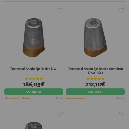
Tecnoseal Ánodo Eje Radice D.45
Tecnoseal Ánodo Eje Radice completo
D.50 36X3
186,05€
212,10€
comprar
comprar
Entrega en 7-10 días
IVA incl.
Seleccionar opción
IVA incl.