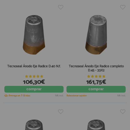
Tecnoseal Ánodo Eje Radice D.40 N.f.
Tecnoseal Ánodo Eje Radice completo
D.45 - 33X2
106,30€
161,75€
comprar
comprar
Entrega en 7-10 días
IVA incl.
Seleccionar opción
IVA incl.