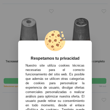
Respetamos tu privacidad
Tecnoseal Ánodo Eje Radice completo
Tecnoseal Ánodo Eje Radice completo
D.60 45X3
D.60 34X2
Nuestro site utiliza cookies técnicas
necesarias para el correcto
360,15€
360,15€
funcionamiento del sitio web. Es posible
que además se utilicen otras categorías
comprar
comprar
de cookies para personalizar la
Seleccionar opción
IVA incl.
Entrega en 7-10 días
IVA incl.
experiencia de usuario, divulgar ofertas
comerciales personalizadas o realizar
análisis para optimizar nuestra oferta. El
usuario puede retirar su consentimiento
en todo momento, desde el enlace
«Política de cookies». También puede