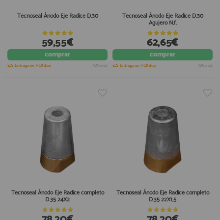
Tecnoseal Ánodo Eje Radice D.30
Tecnoseal Ánodo Eje Radice D.30
Agujero N.f.
59,55€
62,65€
comprar
comprar
Entrega en 7-10 días
IVA incl.
Entrega en 7-10 días
IVA incl.
Tecnoseal Ánodo Eje Radice completo
Tecnoseal Ánodo Eje Radice completo
D.35 24X2
D.35 22X1,5
78,20€
78,20€