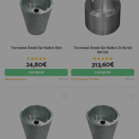
Tecnoseal Ánodo Eje Radice Ø50
Tecnoseal Ánodo Eje Radice Zn 85/90
Ref.z33
24,80€
313,60€
comprar
comprar
Seleccionar opción
IVA incl.
Entrega en 7-10 días
IVA incl.