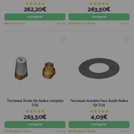
262,20€
263,50€
comprar
comprar
Seleccionar opción
IVA incl.
Entrega en 7-10 días
IVA incl.
Tecnoseal Ánodo Eje Radice completo
Tecnoseal Arandela Para Ánodo Radice
D.55
Eje D.55
263,50€
4,05€
comprar
comprar
Entrega en 7-10 días
IVA incl.
Entrega en 7-10 días
IVA incl.