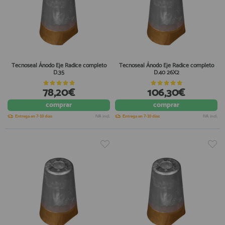
Tecnoseal Ánodo Eje Radice completo
Tecnoseal Ánodo Eje Radice completo
D.35
D.40 26X2
78,20€
106,30€
comprar
comprar
Entrega en 7-10 días
IVA incl.
Entrega en 7-10 días
IVA incl.