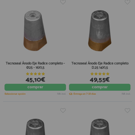
Tecnoseal Ánodo Eje Radice completo -
Tecnoseal Ánodo Eje Radice completo
Ø25 - 16X1,5
D.25 14X1,5
45,10€
49,55€
comprar
comprar
Seleccionar opción
IVA incl.
Entrega en 7-10 días
IVA incl.