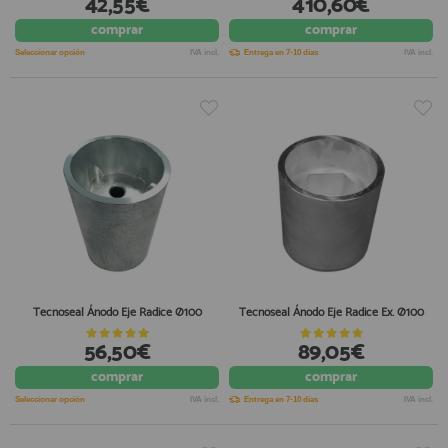
42,55€
410,60€
comprar
comprar
Seleccionar opción
IVA incl.
Entrega en 7-10 días
IVA incl.
Tecnoseal Ánodo Eje Radice Ø100
Tecnoseal Ánodo Eje Radice Ex. Ø100
56,50€
89,05€
comprar
comprar
Seleccionar opción
IVA incl.
Entrega en 7-10 días
IVA incl.