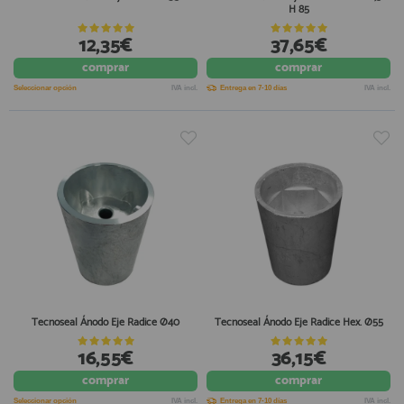
H 85
12,35€
37,65€
comprar
comprar
Seleccionar opción
IVA incl.
Entrega en 7-10 días
IVA incl.
Tecnoseal Ánodo Eje Radice Ø40
Tecnoseal Ánodo Eje Radice Hex. Ø55
16,55€
36,15€
comprar
comprar
Seleccionar opción
IVA incl.
Entrega en 7-10 días
IVA incl.