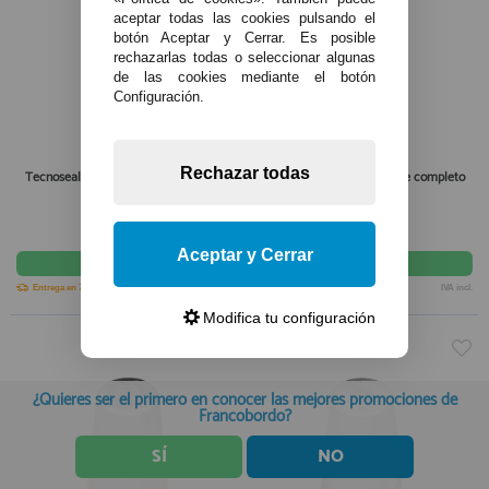
aceptar todas las cookies pulsando el
botón Aceptar y Cerrar. Es posible
rechazarlas todas o seleccionar algunas
de las cookies mediante el botón
Configuración.
Rechazar todas
Tecnoseal Ánodo Eje Radice completo
Tecnoseal Ánodo Eje Radice completo
D.60 42 P.2
D.90 M42X3
360,15€
360,15€
Aceptar y Cerrar
comprar
comprar
Entrega en 7-10 días
IVA incl.
Entrega en 7-10 días
IVA incl.
Modifica tu configuración
¿Quieres ser el primero en conocer las mejores promociones de
Francobordo?
SÍ
NO