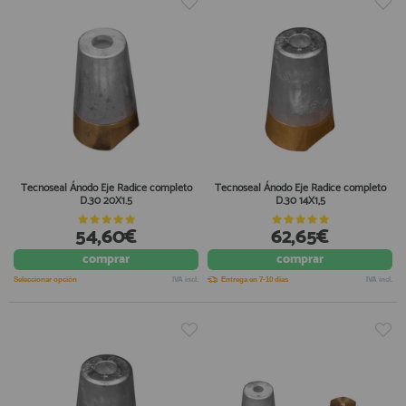
Tecnoseal Ánodo Eje Radice completo
Tecnoseal Ánodo Eje Radice completo
D.30 20X1.5
D.30 14X1,5
54,60€
62,65€
comprar
comprar
Seleccionar opción
IVA incl.
Entrega en 7-10 días
IVA incl.