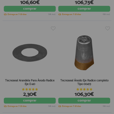
106,60€
106,75€
comprar
comprar
Entrega en 7-10 días
IVA incl.
Entrega en 7-10 días
IVA incl.
Tecnoseal Arandela Para Ánodo Radice
Tecnoseal Ánodo Eje Radice completo
Eje D.40
Tipo 00413
2,30€
106,30€
comprar
comprar
Entrega en 7-10 días
IVA incl.
Entrega en 7-10 días
IVA incl.