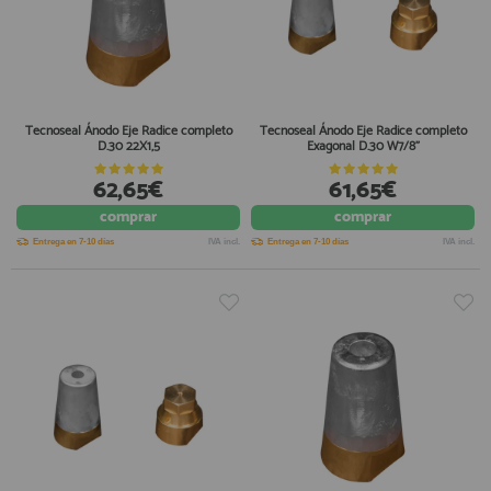
Tecnoseal Ánodo Eje Radice completo
Tecnoseal Ánodo Eje Radice completo
D.30 22X1,5
Exagonal D.30 W7/8"
62,65€
61,65€
comprar
comprar
Entrega en 7-10 días
IVA incl.
Entrega en 7-10 días
IVA incl.