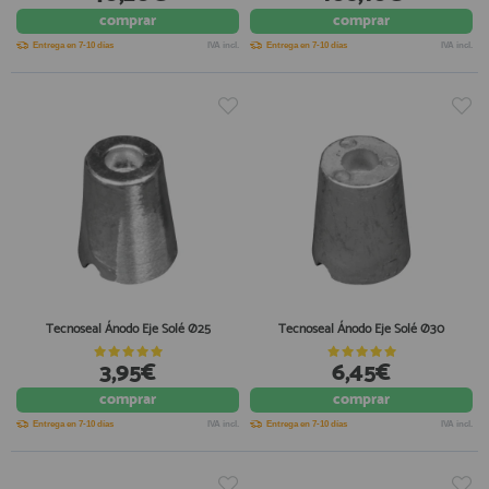
comprar
comprar
registro profesional
AFILIADOS
Entrega en 7-10 días
IVA incl.
Entrega en 7-10 días
IVA incl.
INFORMACION
910 60 71 03
HORARIO de TIENDA:
de 10:00 a 20:00 de Lunes a Viernes
Sábados de 10:00 a 14:00
910 51 49 87
Solo para
Whatsapp
Tecnoseal Ánodo Eje Solé Ø25
Tecnoseal Ánodo Eje Solé Ø30
info@francobordo.com
3,95€
6,45€
comprar
comprar
Entrega en 7-10 días
IVA incl.
Entrega en 7-10 días
IVA incl.