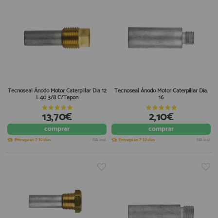
Tecnoseal Ánodo Motor Caterpillar Dia 12
Tecnoseal Ánodo Motor Caterpillar Dia.
L.40 3/8 C/Tapón
16
13,70€
2,10€
comprar
comprar
Entrega en 7-10 días
IVA incl.
Entrega en 7-10 días
IVA incl.