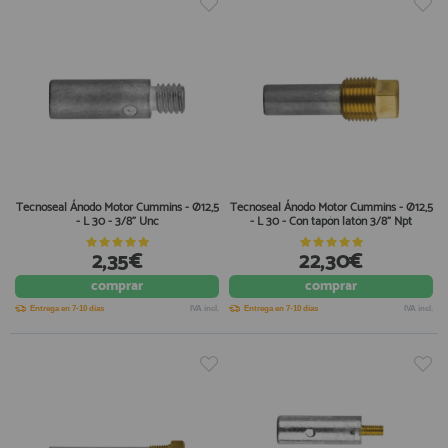
Tecnoseal Ánodo Motor Cummins - Ø12,5
Tecnoseal Ánodo Motor Cummins - Ø12,5
- L 30 - 3/8" Unc
- L 30 - Con tapón latón 3/8" Npt
2,35€
22,30€
comprar
comprar
Entrega en 7-10 días
IVA incl.
Entrega en 7-10 días
IVA incl.