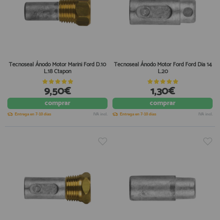
Tecnoseal Ánodo Motor Marini Ford D.10
Tecnoseal Ánodo Motor Ford Ford Dia 14
L.18 Ctapon
L.20
9,50€
1,30€
comprar
comprar
Entrega en 7-10 días
IVA incl.
Entrega en 7-10 días
IVA incl.