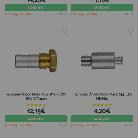
comprar
comprar
Entrega en 7-10 días
IVA incl.
Entrega en 7-10 días
IVA incl.
Tecnoseal Ánodo Motor V.m. Ø14 - L 20 -
Tecnoseal Ánodo Motor Vm D.14,5 L.36
8Ma C/Tapón
M8-M10
12,15€
4,20€
comprar
comprar
Entrega en 7-10 días
IVA incl.
Entrega en 7-10 días
IVA incl.