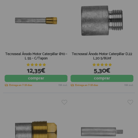
Tecnoseal Ánodo Motor Caterpillar Ø10 -
Tecnoseal Ánodo Motor Caterpillar D.22
L 55 - C/Tapón
L.20 5/8Unf
12,35€
5,30€
comprar
comprar
Entrega en 7-10 días
IVA incl.
Entrega en 7-10 días
IVA incl.