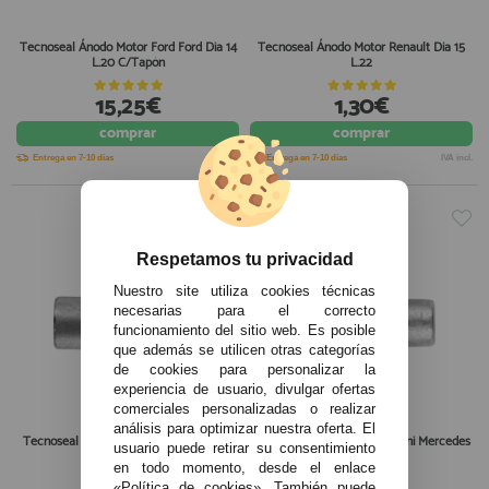
Tecnoseal Ánodo Motor Ford Ford Dia 14
Tecnoseal Ánodo Motor Renault Dia 15
L.20 C/Tapón
L.22
15,25€
1,30€
comprar
comprar
Entrega en 7-10 días
IVA incl.
Entrega en 7-10 días
IVA incl.
Respetamos tu privacidad
Nuestro site utiliza cookies técnicas
necesarias para el correcto
funcionamiento del sitio web. Es posible
que además se utilicen otras categorías
de cookies para personalizar la
experiencia de usuario, divulgar ofertas
comerciales personalizadas o realizar
análisis para optimizar nuestra oferta. El
Tecnoseal Ánodo Motor Renault Dia. 15
Tecnoseal Ánodo Motor Nanni Mercedes
usuario puede retirar su consentimiento
C/Tapón
D.10 L.17
en todo momento, desde el enlace
«Política de cookies». También puede