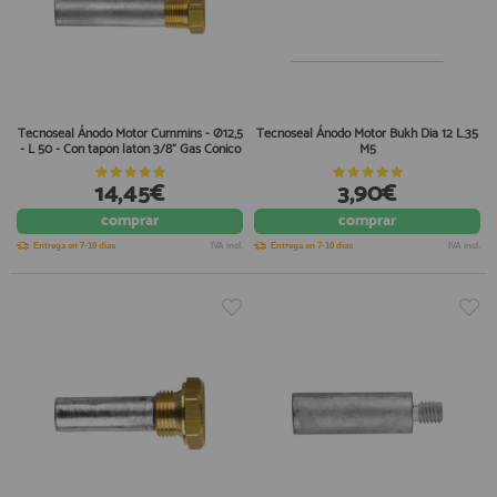
Tecnoseal Ánodo Motor Cummins - Ø12,5
Tecnoseal Ánodo Motor Bukh Dia 12 L.35
- L 50 - Con tapón latón 3/8" Gas Cónico
M5
14,45€
3,90€
comprar
comprar
Entrega en 7-10 días
IVA incl.
Entrega en 7-10 días
IVA incl.