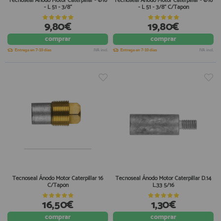
Tecnoseal Ánodo Motor Caterpillar - Ø16
Tecnoseal Ánodo Motor Caterpillar - Ø16
- L 51 - 3/8"
- L 51 - 3/8" C/Tapón
9,80€
19,80€
comprar
comprar
Entrega en 7-10 días
IVA incl.
Entrega en 7-10 días
IVA incl.
Tecnoseal Ánodo Motor Caterpillar 16
Tecnoseal Ánodo Motor Caterpillar D.14
C/Tapón
L.33 5/16
16,50€
1,30€
comprar
comprar