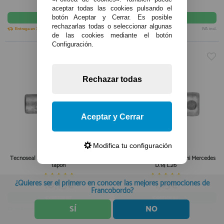
10,30€
0,55€
aceptar todas las cookies pulsando el
comprar
comprar
botón Aceptar y Cerrar. Es posible
rechazarlas todas o seleccionar algunas
Entrega en 7-10 días
IVA incl.
En Existencias
IVA incl.
de las cookies mediante el botón
Configuración.
Rechazar todas
Aceptar y Cerrar
Modifica tu configuración
Tecnoseal Ánodo Motor Nanni D.10 Con
Tecnoseal Ánodo Motor Nanni Mercedes
tapón
D.14 L.26
10,15€
1,15€
¿Quieres ser el primero en conocer las mejores promociones de
Francobordo?
comprar
comprar
SÍ
NO
En Existencias
IVA incl.
En Existencias
IVA incl.