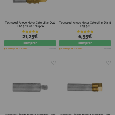
Tecnoseal Ánodo Motor Caterpillar D.22
Tecnoseal Ánodo Motor Caterpillar Dia 16
L.20 5/8Unf C/Tapón
L.63 3/8
21,25€
6,55€
comprar
comprar
Entrega en 7-10 días
IVA incl.
Entrega en 7-10 días
IVA incl.