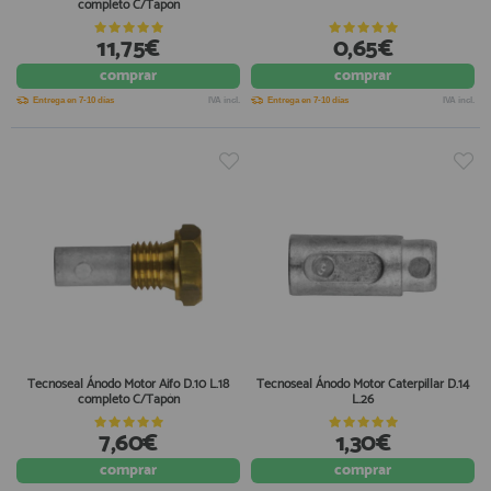
completo C/Tapón
11,75€
0,65€
comprar
comprar
Entrega en 7-10 días
IVA incl.
Entrega en 7-10 días
IVA incl.
Tecnoseal Ánodo Motor Aifo D.10 L.18
Tecnoseal Ánodo Motor Caterpillar D.14
completo C/Tapón
L.26
7,60€
1,30€
comprar
comprar