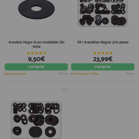
Arandela Negra Acero Inoxidable Din
Kit I Arandelas Negras 200 piezas
9054
9,50€
23,99€
comprar
comprar
Seleccionar opción
IVA incl.
Entrega en 7-10 días
IVA incl.