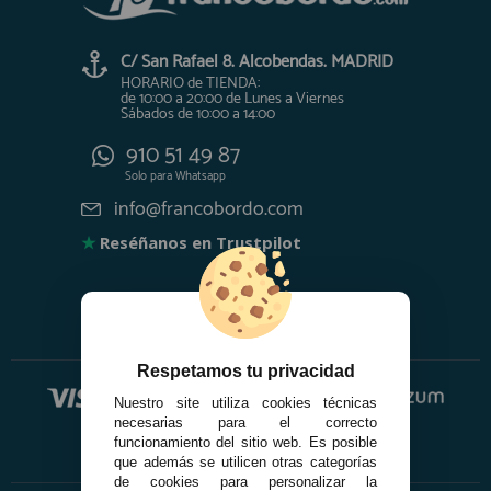
C/ San Rafael 8. Alcobendas. MADRID
HORARIO de TIENDA:
de 10:00 a 20:00 de Lunes a Viernes
Sábados de 10:00 a 14:00
910 51 49 87
Solo para
Whatsapp
info@francobordo.com
★
Reséñanos en Trustpilot
Respetamos tu privacidad
Nuestro site utiliza cookies técnicas
necesarias para el correcto
funcionamiento del sitio web. Es posible
que además se utilicen otras categorías
de cookies para personalizar la