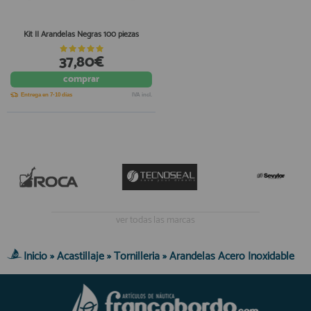
Kit II Arandelas Negras 100 piezas
37,80€
comprar
Entrega en 7-10 días
IVA incl.
ver todas las marcas
Inicio
»
Acastillaje
»
Tornilleria
»
Arandelas Acero Inoxidable