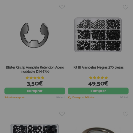
Blister Circlip Arandela Retención Acero
Kit III Arandelas Negras 270 piezas
Inoxidable DIN 6799
3,50€
49,50€
comprar
comprar
Seleccionar opción
IVA incl.
Entrega en 7-10 días
IVA incl.