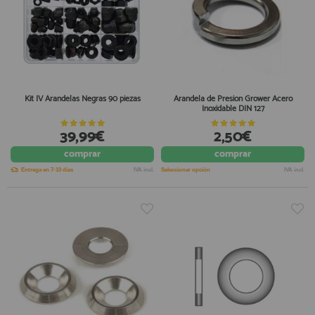
Kit IV Arandelas Negras 90 piezas
Arandela de Presion Grower Acero
Inoxidable DIN 127
39,99€
2,50€
comprar
comprar
Entrega en 7-10 días
IVA incl.
Seleccionar opción
IVA incl.