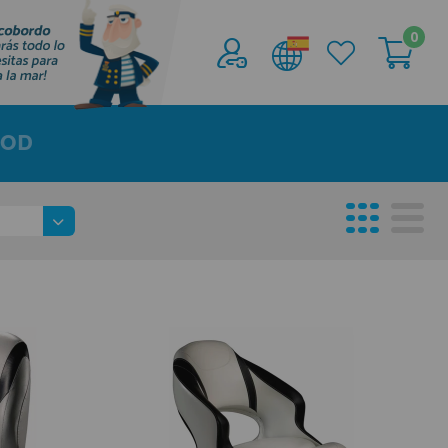
0
Acceder al
Área profesionales
OOD
Regístrate y aprovecha los descuentos y
ventajas de ser Profesional de la Náutica
Únete ya a los mas de de 500 Profesionales de
la Náutica
registro profesional