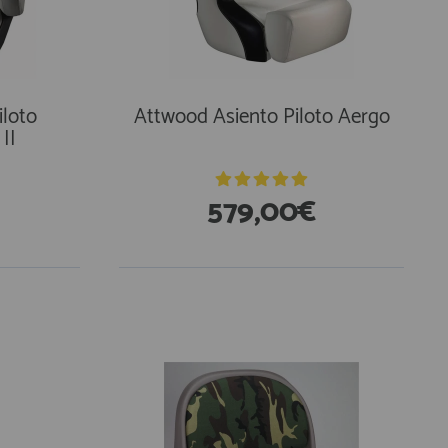
iloto
Attwood Asiento Piloto Aergo
II
579,00€