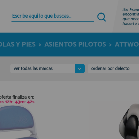
Quiero registrarme
Nuevo cliente
LAS Y PIES
>
ASIENTOS PILOTOS
>
ATTW
Al crear una cuenta en francobordo.com podrás
realizar tus compras rápidamente en nuestra
tienda virtual, revisar el estado de tus pedidos y
consultar tus operaciones anteriores.
ver todas las marcas
ordenar por defecto
¡Adelante! Te estabamos esperando.
registro cliente
oferta finaliza en:
as
12
h:
43
m:
41
s