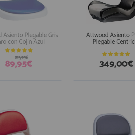
 Asiento Plegable Gris
Attwood Asiento P
aro con Cojin Azul
Plegable Centric 
213,95€
89,95€
349,00€