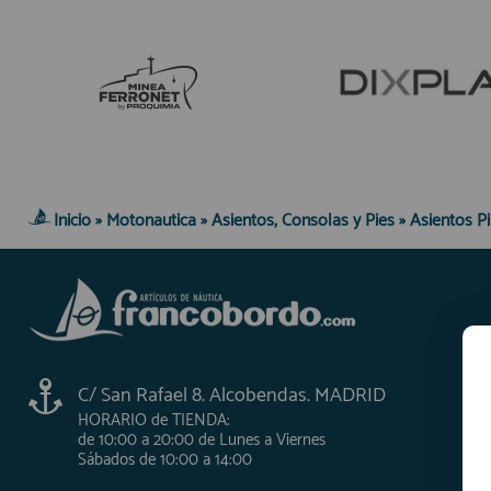
Inicio
»
Motonautica
»
Asientos, Consolas y Pies
»
Asientos Pi
C/ San Rafael 8. Alcobendas. MADRID
HORARIO de TIENDA:
de 10:00 a 20:00 de Lunes a Viernes
Sábados de 10:00 a 14:00