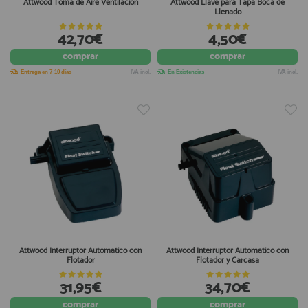
Attwood Toma de Aire Ventilacion
Attwood Llave para Tapa Boca de
Llenado
42,70€
4,50€
comprar
comprar
Entrega en 7-10 días
IVA incl.
En Existencias
IVA incl.
Attwood Interruptor Automatico con
Attwood Interruptor Automatico con
Flotador
Flotador y Carcasa
31,95€
34,70€
comprar
comprar