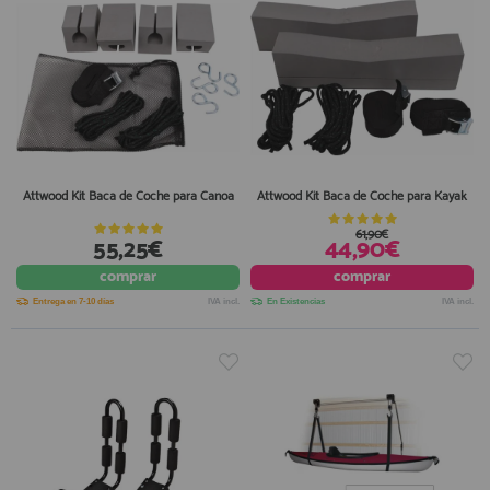
Attwood Kit Baca de Coche para Canoa
Attwood Kit Baca de Coche para Kayak
61,90€
55,25€
44,90€
comprar
comprar
Entrega en 7-10 días
IVA incl.
En Existencias
IVA incl.