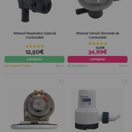
Attwood Respiradero Especial
Attwood Valvula Demanda de
Combustible
Combustible
53,75€
12,50€
34,99€
comprar
comprar
Entrega en 7-10 días
IVA incl.
En Existencias
IVA incl.