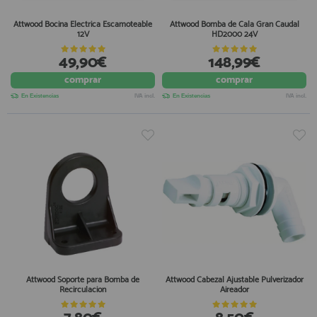
Attwood Bocina Electrica Escamoteable
Attwood Bomba de Cala Gran Caudal
12V
HD2000 24V
49,90€
148,99€
comprar
comprar
En Existencias
IVA incl.
En Existencias
IVA incl.
Attwood Soporte para Bomba de
Attwood Cabezal Ajustable Pulverizador
Recirculacion
Aireador