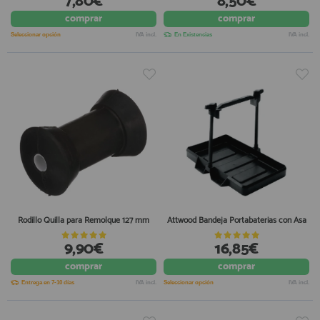
7,80€
8,50€
comprar
comprar
Seleccionar opción
IVA incl.
En Existencias
IVA incl.
Rodillo Quilla para Remolque 127 mm
Attwood Bandeja Portabaterias con Asa
9,90€
16,85€
comprar
comprar
Entrega en 7-10 días
IVA incl.
Seleccionar opción
IVA incl.