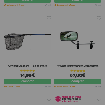
Entrega en 7-10 días
IVA incl.
Entrega en 7-10 días
IVA incl.
Attwood Sacadora - Red de Pesca
Attwood Retrovisor con Abrazaderas
14,99€
67,80€
comprar
comprar
Seleccionar opción
IVA incl.
Entrega en 7-10 días
IVA incl.
Queda solo
1 unidad
27%
Esta oferta finaliza en:
4
días
10
h:
3
m:
2
s