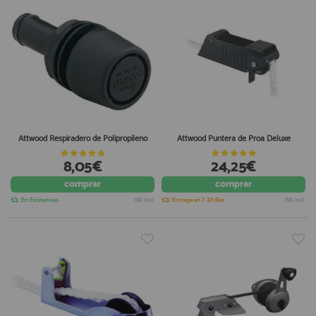
Attwood Respiradero de Polipropileno
Attwood Puntera de Proa Deluxe
8,05€
24,25€
comprar
comprar
En Existencias
IVA incl.
Entrega en 7-10 días
IVA incl.