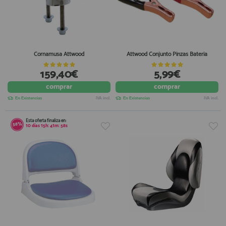
Cornamusa Attwood
Attwood Conjunto Pinzas Bateria
159,40€
5,99€
comprar
comprar
En Existencias
IVA incl.
En Existencias
IVA incl.
Esta oferta finaliza en:
58%
10
días
15
h:
41
m:
56
s