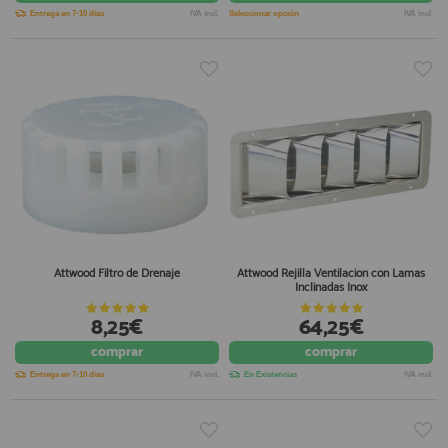
Entrega en 7-10 días
IVA incl.
Seleccionar opción
IVA incl.
Attwood Filtro de Drenaje
Attwood Rejilla Ventilacion con Lamas
Inclinadas Inox
8,25€
64,25€
comprar
comprar
Entrega en 7-10 días
IVA incl.
En Existencias
IVA incl.