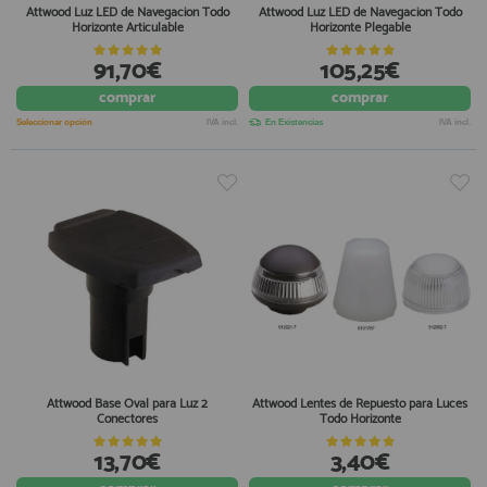
Attwood Luz LED de Navegacion Todo
Attwood Luz LED de Navegacion Todo
Horizonte Articulable
Horizonte Plegable
91,70€
105,25€
comprar
comprar
Seleccionar opción
IVA incl.
En Existencias
IVA incl.
Attwood Base Oval para Luz 2
Attwood Lentes de Repuesto para Luces
Conectores
Todo Horizonte
13,70€
3,40€