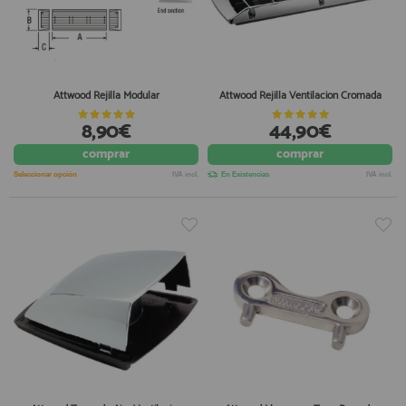
Attwood Rejilla Modular
Attwood Rejilla Ventilacion Cromada
8,90€
44,90€
comprar
comprar
Seleccionar opción
IVA incl.
En Existencias
IVA incl.