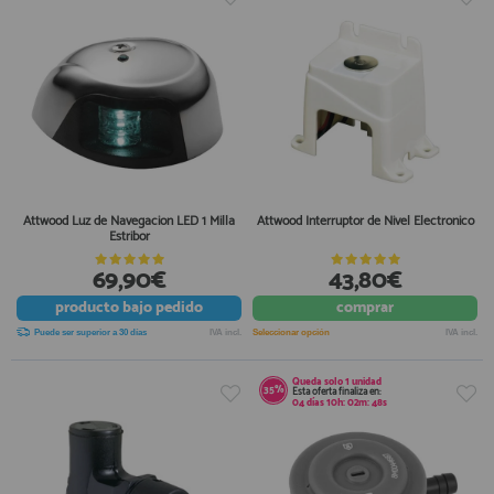
Attwood Luz de Navegacion LED 1 Milla
Attwood Interruptor de Nivel Electronico
Estribor
69,90€
43,80€
producto
bajo pedido
comprar
Puede ser superior a 30 días
IVA incl.
Seleccionar opción
IVA incl.
Queda solo
1 unidad
35%
Esta oferta finaliza en:
04
días
10
h:
02
m:
46
s