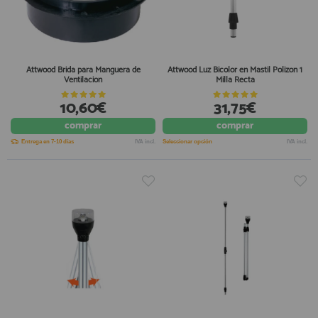
Attwood Brida para Manguera de
Attwood Luz Bicolor en Mastil Polizon 1
Ventilacion
Milla Recta
10,60€
31,75€
comprar
comprar
Entrega en 7-10 días
IVA incl.
Seleccionar opción
IVA incl.