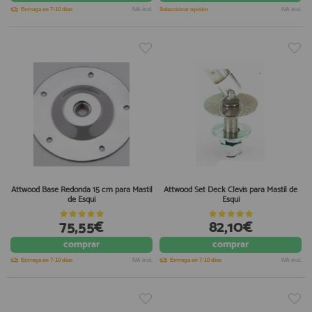
Entrega en 7-10 días
IVA incl.
Seleccionar opción
IVA incl.
Attwood Base Redonda 15 cm para Mastil
Attwood Set Deck Clevis para Mastil de
de Esqui
Esqui
75,55€
82,10€
comprar
comprar
Entrega en 7-10 días
IVA incl.
Entrega en 7-10 días
IVA incl.