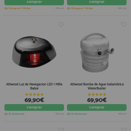
comprar
comprar
Entrega en 7-10 días
IVA incl.
Entrega en 7-10 días
IVA incl.
Attwood Luz de Navegacion LED 1 Milla
Attwood Bomba de Agua Inalambrica
Babor
WaterBuster
69,90€
69,90€
comprar
comprar
En Existencias
IVA incl.
En Existencias
IVA incl.