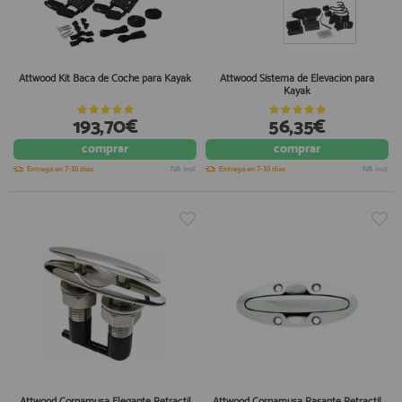
Attwood Kit Baca de Coche para Kayak
Attwood Sistema de Elevacion para
Kayak
193,70€
56,35€
comprar
comprar
Entrega en 7-10 días
IVA incl.
Entrega en 7-10 días
IVA incl.
Attwood Cornamusa Elegante Retractil
Attwood Cornamusa Rasante Retractil