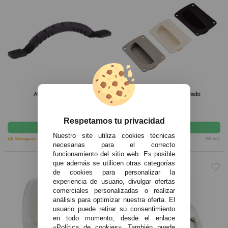
Attwood Asa Flexible
Tirador Nylon Empotrado
9,99€
4,60€
Respetamos tu privacidad
comprar
comprar
Nuestro site utiliza cookies técnicas
Entrega en 7-10 días
IVA incl.
Seleccionar opción
IVA incl.
necesarias para el correcto
funcionamiento del sitio web. Es posible
que además se utilicen otras categorías
de cookies para personalizar la
experiencia de usuario, divulgar ofertas
comerciales personalizadas o realizar
análisis para optimizar nuestra oferta. El
usuario puede retirar su consentimiento
en todo momento, desde el enlace
«Política de cookies». También puede