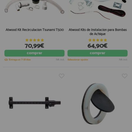
Atwood Kit Recirculacion Tsunami T500
Atwood Kits de Instalacion para Bombas
de Achique
70,99€
64,90€
comprar
comprar
Entrega en 7-10 días
IVA incl.
Seleccionar opción
IVA incl.