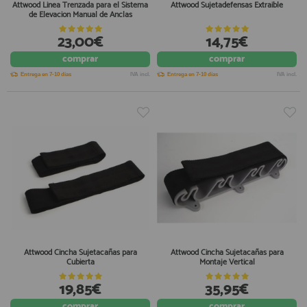
Attwood Linea Trenzada para el Sistema
Attwood Sujetadefensas Extraible
de Elevacion Manual de Anclas
23,00€
14,75€
comprar
comprar
Entrega en 7-10 días
IVA incl.
Entrega en 7-10 días
IVA incl.
Attwood Cincha Sujetacañas para
Attwood Cincha Sujetacañas para
Cubierta
Montaje Vertical
19,85€
35,95€
comprar
comprar