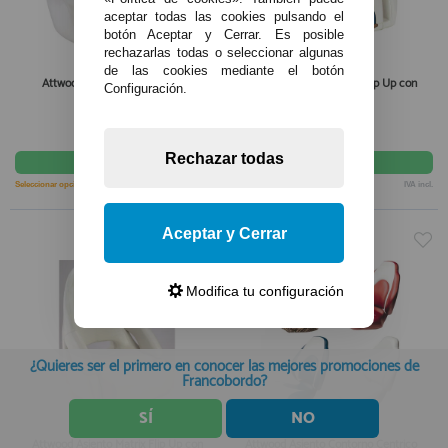
aceptar todas las cookies pulsando el
botón Aceptar y Cerrar. Es posible
rechazarlas todas o seleccionar algunas
de las cookies mediante el botón
Attwood Asiento Matrix Flip Up
Attwood Asiento Matrix Flip Up con
Configuración.
Brazos
849,00€
859,00€
Rechazar todas
comprar
comprar
Seleccionar opción
IVA incl.
Seleccionar opción
IVA incl.
Aceptar y Cerrar
Modifica tu configuración
¿Quieres ser el primero en conocer las mejores promociones de
Francobordo?
SÍ
NO
Attwood Asiento Matrix Flip Up con
Attwood Asiento Contorno Centrico