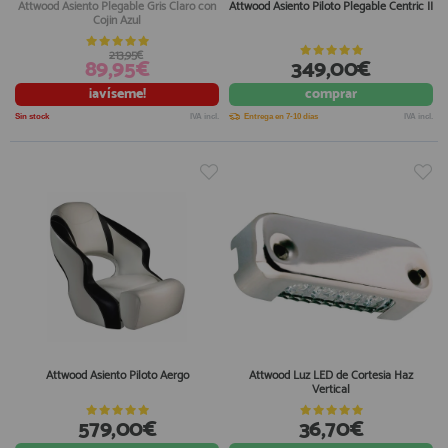
Attwood Asiento Plegable Gris Claro con
Attwood Asiento Piloto Plegable Centric II
Cojin Azul
213,95€
89,95€
349,00€
¡avíseme!
comprar
Sin stock
IVA incl.
Entrega en 7-10 días
IVA incl.
Attwood Asiento Piloto Aergo
Attwood Luz LED de Cortesia Haz
Vertical
579,00€
36,70€