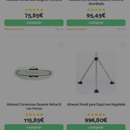
Atornillado
75,85€
95,45€
comprar
comprar
Seleccionar opción
IVA incl.
Seleccionar opción
IVA incl.
Attwood Cornamusa Rasante Retractil
Attwood Mastil para Esqui Inox Regulable
con Pernos
115,85€
996,80€
comprar
comprar