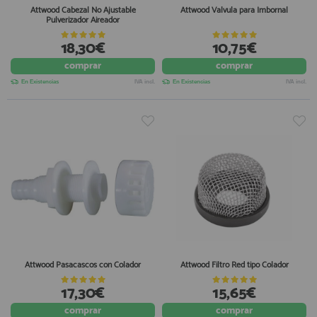
Attwood Cabezal No Ajustable
Attwood Valvula para Imbornal
Pulverizador Aireador
18,30€
10,75€
comprar
comprar
En Existencias
IVA incl.
En Existencias
IVA incl.
Attwood Pasacascos con Colador
Attwood Filtro Red tipo Colador
17,30€
15,65€
comprar
comprar