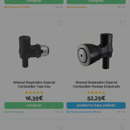
comprar
comprar
Entrega en 7-10 días
IVA incl.
Seleccionar opción
IVA incl.
Attwood Respiradero Especial
Attwood Respiradero Especial
Combustible Tapa Inox
Combustible Montaje Empotrado
16,35€
52,25€
comprar
producto
bajo pedido
En Existencias
IVA incl.
Puede ser superior a 30 días
IVA incl.