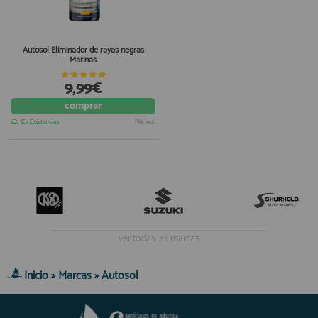
Autosol Eliminador de rayas negras
Marinas
9,99€
comprar
En Existencias
IVA incl.
ver todas las marcas
Inicio
»
Marcas
»
Autosol