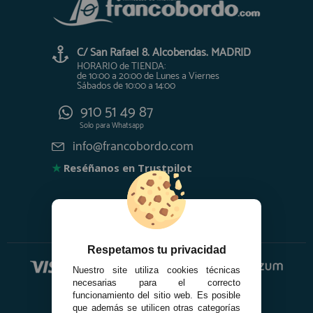
C/ San Rafael 8. Alcobendas. MADRID
HORARIO de TIENDA:
de 10:00 a 20:00 de Lunes a Viernes
Sábados de 10:00 a 14:00
910 51 49 87
Solo para
Whatsapp
info@francobordo.com
★
Reséñanos en Trustpilot
Respetamos tu privacidad
Nuestro site utiliza cookies técnicas
necesarias para el correcto
funcionamiento del sitio web. Es posible
que además se utilicen otras categorías