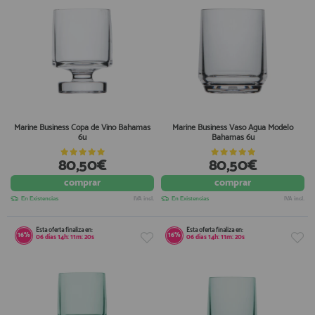
Marine Business Copa de Vino Bahamas
Marine Business Vaso Agua Modelo
6u
Bahamas 6u
80,50€
80,50€
comprar
comprar
En Existencias
IVA incl.
En Existencias
IVA incl.
Esta oferta finaliza en:
Esta oferta finaliza en:
16%
16%
06
días
14
h:
11
m:
20
s
06
días
14
h:
11
m:
20
s