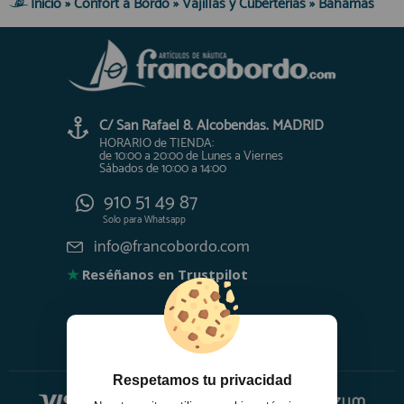
Inicio
»
Confort a Bordo
»
Vajillas y Cuberterías
»
Bahamas
C/ San Rafael 8. Alcobendas. MADRID
HORARIO de TIENDA:
de 10:00 a 20:00 de Lunes a Viernes
Sábados de 10:00 a 14:00
910 51 49 87
Solo para
Whatsapp
info@francobordo.com
★
Reséñanos en Trustpilot
Respetamos tu privacidad