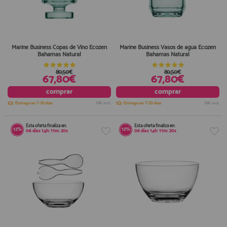
Marine Business Copas de Vino Ecozen
Marine Business Vasos de agua Ecozen
Bahamas Natural
Bahamas Natural
80,50€
80,50€
67,80€
67,80€
comprar
comprar
Entrega en 7-10 días
IVA incl.
Entrega en 7-10 días
IVA incl.
Esta oferta finaliza en:
Esta oferta finaliza en:
12%
12%
06
días
14
h:
11
m:
20
s
06
días
14
h:
11
m:
20
s