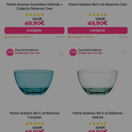
Marine Business Ensaladera Redonda +
Marine Business Bol 6 ud Bahamas Clear
Cubiertos Bahamas Clear
57,00€
57,00€
49,90€
49,90€
comprar
comprar
Entrega en 7-10 días
IVA incl.
Entrega en 7-10 días
IVA incl.
Esta oferta finaliza en:
Esta oferta finaliza en:
12%
12%
06
días
14
h:
11
m:
20
s
06
días
14
h:
11
m:
20
s
Marine Business Bol 6 ud Bahamas
Marine Business Bol 6 ud Bahamas
Turquoise
Natural
57,00€
57,00€
49,90€
49,90€