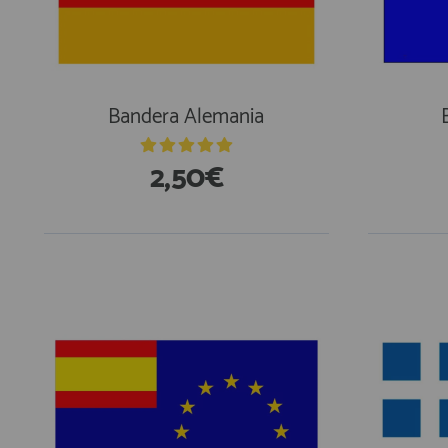
Equipo Personal
Fondeo y Amarre
Fundas, Lonas y Toldos
Kayaks
Bandera Alemania
Libros
2,50€
Mantenimiento y Limpieza
Motonautica
Motores
Navegacion
Neveras y Termos
Seguridad
Vela y Maniobra
Pesca
Tiempo Libre
Submarinismo