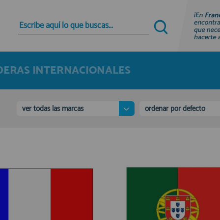
Quiero registrarme
Nuevo cliente
ERAS INTERNACIONALES
Al crear una cuenta en francobordo.com podrás
realizar tus compras rápidamente en nuestra
tienda virtual, revisar el estado de tus pedidos y
consultar tus operaciones anteriores.
ver todas las marcas
ordenar por defecto
¡Adelante! Te estabamos esperando.
registro cliente