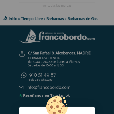
ver todas las marcas
registro profesional
AFILIADOS
Inicio
»
Tiempo Libre
»
Barbacoas
»
Barbacoas de Gas
INFORMACION
910 60 71 03
C/ San Rafael 8. Alcobendas. MADRID
HORARIO de TIENDA:
HORARIO de TIENDA:
de 10:00 a 20:00 de Lunes a Viernes
de 10:00 a 20:00 de Lunes a Viernes
Sábados de 10:00 a 14:00
Sábados de 10:00 a 14:00
910 51 49 87
Solo para
910 51 49 87
Whatsapp
Solo para
Whatsapp
info@francobordo.com
info@francobordo.com
★
Reséñanos en Trustpilot