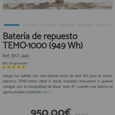
Equipo Personal
Al crear una cuenta en francobordo.com podrás realizar tus
Fondeo y Amarre
compras rápidamente en nuestra tienda virtual, revisar el estado de
tus pedidos y consultar tus operaciones anteriores.
Fundas, Lonas y Toldos
Kayaks
¡Adelante! Te estabamos esperando.
Batería de repuesto
Libros
registro cliente
TEMO·1000 (949 Wh)
Mantenimiento y Limpieza
Motonautica
Ref.: BAT_940
Motores
0
/5 |
0
opiniones |
Navegacion
Acceder al
Neveras y Termos
Área profesionales
Alarga tus salidas con una batería extra de 949 Wh para tu motor
eléctrico TEMO·1000. Ideal si haces traslados frecuentes o quieres
Seguridad
navegar con la tranquilidad de llevar “plan B”: cuando una batería se
Vela y Maniobra
Regístrate y aprovecha los descuentos y ventajas de ser
agota, puedes sustituirla...
leer+
Profesional de la Náutica
Pesca
Tiempo Libre
Únete ya a los mas de de 500 Profesionales de la Náutica
950,00€
Submarinismo
IVA Incl.