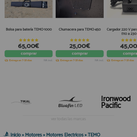
Bolsa para batería TEMO·1000
Chumacera para TEMO·450
Cargador 220 V pa
(110 a 230
65,00€
25,00€
45,0
comprar
comprar
compra
Entrega en 7-10 días
IVA incl.
Entrega en 7-10 días
IVA incl.
Entrega en 7-10 días
Ironwood
Pacific
ver todas las marcas
Inicio
»
Motores
»
Motores Electricos
»
TEMO