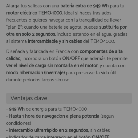
Alarga tus salidas con una
batería extra de 949 Wh
para tu
motor eléctrico TEMO·1000
. Ideal si haces traslados
frecuentes o quieres navegar con la tranquilidad de llevar
“plan B”: cuando una batería se agota, puedes
sustituirla por
otra en solo 2 segundos
, incluso estando en el agua, gracias
al sistema
intercambiable y sin cables
del TEMO·1000.
Diseñada y fabricada en Francia con
componentes de alta
calidad
, incorpora un botón
ON/OFF
que además te permite
ver el nivel de carga sin montarla en el motor
, y cuenta con
modo hibernación (invernaje)
para preservar la vida útil
durante periodos largos sin uso.
Ventajas clave
-
949 Wh
de energía para tu TEMO·1000
-
Hasta 1 hora de navegación a plena potencia
(según
condiciones)
-
Intercambio ultrarrápido en 2 segundos
, sin cables
- Indicador de carga integrado en el botón
ON/OFF