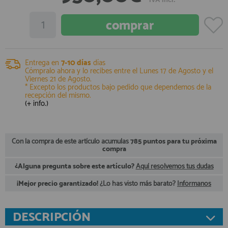
registro profesional
AFILIADOS
INFORMACION
Entrega en
7-10 días
días
Cómpralo ahora y lo recibes entre el
Lunes 17 de Agosto
y el
Viernes 21 de Agosto
.
* Excepto los productos bajo pedido que dependemos de la
recepción del mismo.
910 60 71 03
(+ info.)
HORARIO de TIENDA:
de 10:00 a 20:00 de Lunes a Viernes
Sábados de 10:00 a 14:00
910 51 49 87
Con la compra de este artículo acumulas
785 puntos para tu próxima
Solo para
Whatsapp
compra
info@francobordo.com
¿Alguna pregunta sobre este artículo?
Aquí resolvemos tus dudas
¡Mejor precio garantizado!
¿Lo has visto más barato?
Infórmanos
DESCRIPCIÓN