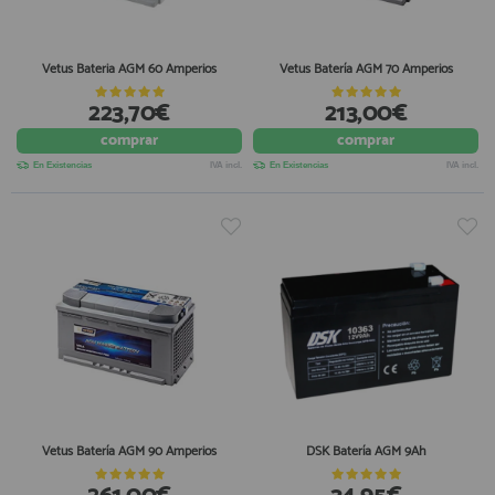
Equipo Personal
Al crear una cuenta en francobordo.com podrás realizar tus
Fondeo y Amarre
compras rápidamente en nuestra tienda virtual, revisar el estado de
Vetus Bateria AGM 60 Amperios
Vetus Batería AGM 70 Amperios
tus pedidos y consultar tus operaciones anteriores.
Fundas, Lonas y Toldos
223,70€
213,00€
Kayaks
¡Adelante! Te estabamos esperando.
comprar
comprar
Libros
registro cliente
En Existencias
IVA incl.
En Existencias
IVA incl.
Mantenimiento y Limpieza
Motonautica
Motores
Navegacion
Acceder al
Neveras y Termos
Área profesionales
Seguridad
Vela y Maniobra
Regístrate y aprovecha los descuentos y ventajas de ser
Profesional de la Náutica
Pesca
Tiempo Libre
Vetus Batería AGM 90 Amperios
DSK Batería AGM 9Ah
Únete ya a los mas de de 500 Profesionales de la Náutica
Submarinismo