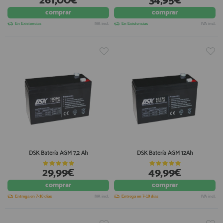
261,00€
34,95€
registro profesional
comprar
comprar
AFILIADOS
En Existencias
IVA incl.
En Existencias
IVA incl.
INFORMACION
910 60 71 03
HORARIO de TIENDA:
de 10:00 a 20:00 de Lunes a Viernes
Sábados de 10:00 a 14:00
910 51 49 87
Solo para
Whatsapp
DSK Batería AGM 7,2 Ah
DSK Batería AGM 12Ah
info@francobordo.com
29,99€
49,99€
comprar
comprar
Entrega en 7-10 días
IVA incl.
Entrega en 7-10 días
IVA incl.