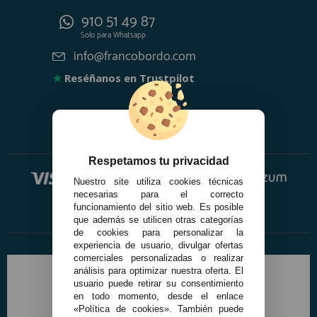
910 51 49 87
Solo para
Whatsapp
info@francobordo.com
★
Reséñanos en Trustpilot
Respetamos tu privacidad
Nuestro site utiliza cookies técnicas
necesarias para el correcto
funcionamiento del sitio web. Es posible
que además se utilicen otras categorías
de cookies para personalizar la
experiencia de usuario, divulgar ofertas
comerciales personalizadas o realizar
análisis para optimizar nuestra oferta. El
usuario puede retirar su consentimiento
en todo momento, desde el enlace
«Política de cookies». También puede