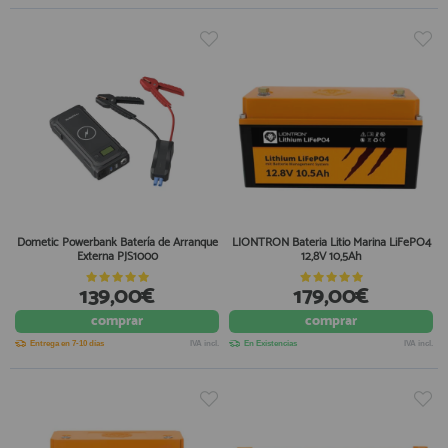
Dometic Powerbank Batería de Arranque
LIONTRON Bateria Litio Marina LiFePO4
Externa PJS1000
12,8V 10,5Ah
139,00€
179,00€
comprar
comprar
Entrega en 7-10 días
IVA incl.
En Existencias
IVA incl.