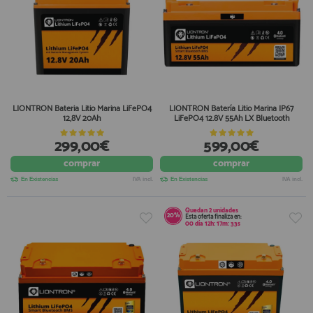
LIONTRON Bateria Litio Marina LiFePO4
LIONTRON Batería Litio Marina IP67
12,8V 20Ah
LiFePO4 12.8V 55Ah LX Bluetooth
299,00€
599,00€
comprar
comprar
En Existencias
IVA incl.
En Existencias
IVA incl.
Quedan
2
unidades
20%
Esta oferta finaliza en:
00
día
12
h:
17
m:
32
s