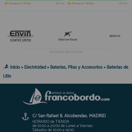
Entrega en 7-10 días
IVA incl.
Entrega en 7-10 días
IVA incl.
ver todas las marcas
Inicio
»
Electricidad
»
Baterias, Pilas y Accesorios
»
Baterias de
Litio
C/ San Rafael 8. Alcobendas. MADRID
HORARIO de TIENDA:
de 10:00 a 20:00 de Lunes a Viernes
Sábados de 10:00 a 14:00