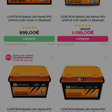
LIONTRON Batería Litio Marina IP67
LIONTRON Batería Litio Marina IP67
LiFePO4 12.8V 100Ah LX Bluetooth
LiFePO4 12.8V 150Ah LX Bluetooth
1.499,00€
999,00€
1.199,00€
comprar
comprar
Entrega en 7-10 días
IVA incl.
En Existencias
IVA incl.
Queda solo
1 unidad
20%
Esta oferta finaliza en:
00
día
12
h:
13
m:
42
s
LIONTRON Batería Litio Marina IP67
LIONTRON Batería Litio Marina IP67