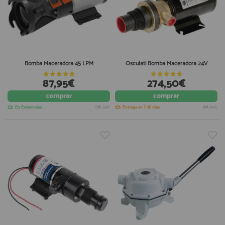
Bomba Maceradora 45 LPM
Osculati Bomba Maceradora 24V
87,95€
274,50€
comprar
comprar
En Existencias
IVA incl.
Entrega en 7-10 días
IVA incl.