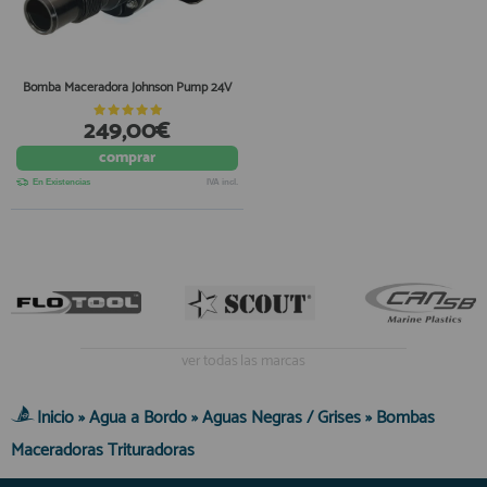
Bomba Maceradora Johnson Pump 24V
249,00€
comprar
En Existencias
IVA incl.
ver todas las marcas
Inicio
»
Agua a Bordo
»
Aguas Negras / Grises
»
Bombas
Maceradoras Trituradoras