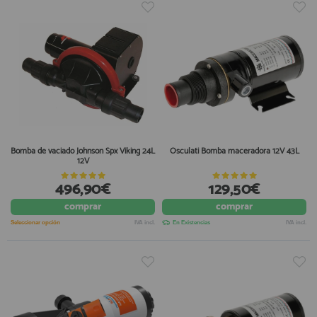
Bomba de vaciado Johnson Spx Viking 24L
Osculati Bomba maceradora 12V 43L
12V
496,90€
129,50€
comprar
comprar
Seleccionar opción
IVA incl.
En Existencias
IVA incl.