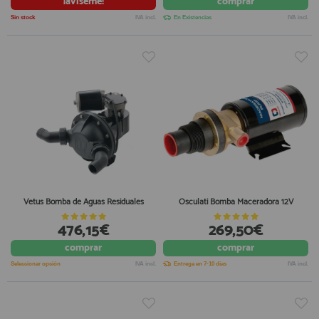
¡avíseme!
comprar
Sin stock
IVA incl.
En Existencias
IVA incl.
Vetus Bomba de Aguas Residuales
Osculati Bomba Maceradora 12V
476,15€
269,50€
comprar
comprar
Seleccionar opción
IVA incl.
Entrega en 7-10 días
IVA incl.