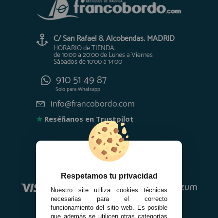
C/ San Rafael 8. Alcobendas. MADRID
HORARIO de TIENDA:
de 10:00 a 20:00 de Lunes a Viernes
Sábados de 10:00 a 14:00
910 51 49 87
Solo para
Whatsapp
info@francobordo.com
★
Reséñanos en Trustpilot
Respetamos tu privacidad
Nuestro site utiliza cookies técnicas
necesarias para el correcto
funcionamiento del sitio web. Es posible
que además se utilicen otras categorías