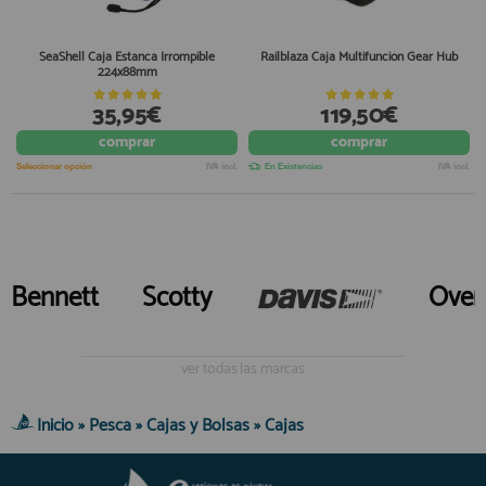
SeaShell Caja Estanca Irrompible
Railblaza Caja Multifunción Gear Hub
224x88mm
35,95€
119,50€
comprar
comprar
Seleccionar opción
IVA incl.
En Existencias
IVA incl.
Bennett
Scotty
Over
ver todas las marcas
Inicio
»
Pesca
»
Cajas y Bolsas
»
Cajas