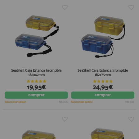
SeaShell Caja Estanca Irrompible
SeaShell Caja Estanca Irrompible
182x42mm
182x75mm
19,95€
24,95€
comprar
comprar
Seleccionar opción
IVA incl.
Seleccionar opción
IVA incl.