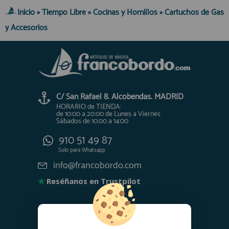
Inicio
»
Tiempo Libre
»
Cocinas y Hornillos
»
Cartuchos de Gas
y Accesorios
C/ San Rafael 8. Alcobendas. MADRID
HORARIO de TIENDA:
de 10:00 a 20:00 de Lunes a Viernes
Sábados de 10:00 a 14:00
910 51 49 87
Solo para
Whatsapp
info@francobordo.com
★
Reséñanos en Trustpilot