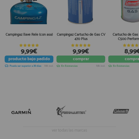
Campingaz llave Rele (con asa)
Campingaz Cartucho de Gas CV
Cartucho de Gas
470 Plus
C500 Perfor
9,99€
9,99€
8,99
producto
bajo pedido
comprar
compra
Puede ser superior a 30 días
IVA incl.
En Existencias
IVA incl.
En Existencias
ver todas las marcas