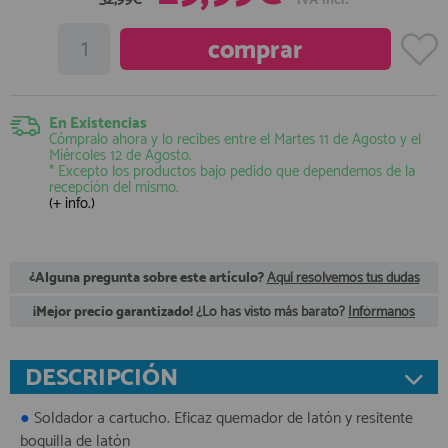
registro profesional
AFILIADOS
INFORMACION
En Existencias
Cómpralo ahora y lo recibes entre el
Martes 11 de Agosto
y el
Miércoles 12 de Agosto
.
* Excepto los productos bajo pedido que dependemos de la
recepción del mismo.
910 60 71 03
(+ info.)
HORARIO de TIENDA:
de 10:00 a 20:00 de Lunes a Viernes
Sábados de 10:00 a 14:00
910 51 49 87
¿Alguna pregunta sobre este artículo?
Aquí resolvemos tus dudas
Solo para
Whatsapp
¡Mejor precio garantizado!
¿Lo has visto más barato?
Infórmanos
info@francobordo.com
DESCRIPCIÓN
●
Soldador a cartucho. Eficaz quemador de latón y resitente
boquilla de latón