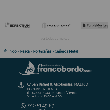
ver todas las marcas
Inicio
»
Pesca
»
Portacañas
»
Cañeros Metal
C/ San Rafael 8. Alcobendas. MADRID
HORARIO de TIENDA:
de 10:00 a 20:00 de Lunes a Viernes
Sábados de 10:00 a 14:00
910 51 49 87