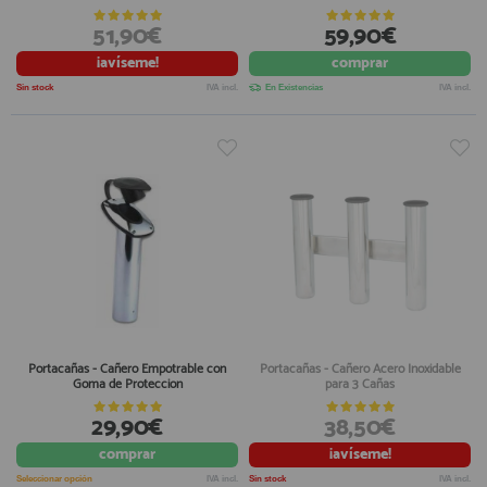
51,90€
59,90€
¡avíseme!
comprar
Sin stock
IVA incl.
En Existencias
IVA incl.
Portacañas - Cañero Empotrable con
Portacañas - Cañero Acero Inoxidable
Goma de Proteccion
para 3 Cañas
29,90€
38,50€
comprar
¡avíseme!
Seleccionar opción
IVA incl.
Sin stock
IVA incl.