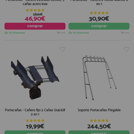
cañas acero inox
en 1
58,90€
46,90€
30,90€
comprar
comprar
En Existencias
IVA incl.
En Existencias
IVA incl.
Portacañas - Cañero fijo 2 Cañas Quicklif
Soporte Portacañas Plegable
2 en 1
19,99€
244,50€
comprar
comprar