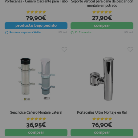
Portacañas - Cañero Oscilante para Tubo
Soporte vertical para caña de pescar con
montaje empotrado
79,90€
27,90€
producto
bajo pedido
comprar
Puede ser superior a 30 días
IVA incl.
En Existencias
IVA incl.
Seachoice Cañero Montaje Lateral
Portacañas Ultra Montaje en Rail
36,95€
76,90€
comprar
comprar