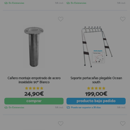
En Existencias
IVA incl.
En Existencias
IVA incl.
Cañero montaje empotrado de acero
Soporte portacañas plegable Ocean
inoxidable 90º Blanco
south
24,90€
199,00€
comprar
producto
bajo pedido
En Existencias
IVA incl.
Puede ser superior a 30 días
IVA incl.