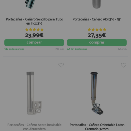
Portacañas - Cañero Sencillo para Tubo
Portacañas - Cañero AISI 316 - 15º
en Inox 316
23,99€
27,35€
comprar
comprar
En Existencias
IVA incl.
En Existencias
IVA incl.
Portacañas - Cañero Acero Inoxidable
Portacañas - Cañero Orientable Laton
con Abrazadera
Cromado 32mm