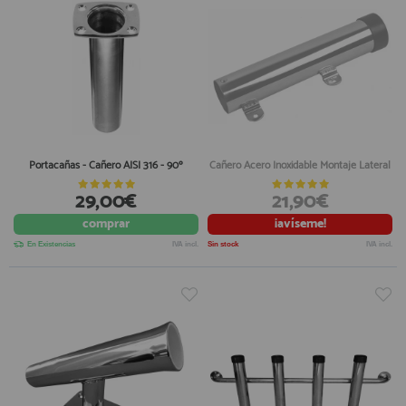
Portacañas - Cañero AISI 316 - 90º
Cañero Acero Inoxidable Montaje Lateral
29,00€
21,90€
comprar
¡avíseme!
En Existencias
IVA incl.
Sin stock
IVA incl.