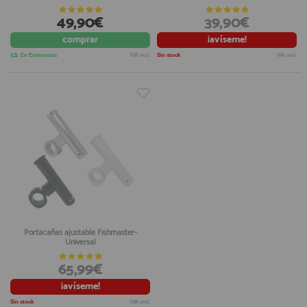
49,90€
39,90€
comprar
¡avíseme!
En Existencias
IVA incl.
Sin stock
IVA incl.
Portacañas ajustable Fishmaster-
Universal
65,99€
¡avíseme!
Sin stock
IVA incl.