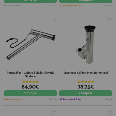
En Existencias
IVA incl.
Entrega en 7-10 días
IVA incl.
Portacañas - Cañero Tubular Elevado
Seachoice Cañero Montaje Vertical
Giratorio
84,90€
78,75€
comprar
comprar
Seleccionar opción
IVA incl.
Entrega en 2-4 días
IVA incl.