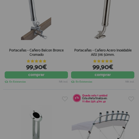
Portacañas - Cañero Balcon Bronce
Portacañas - Cañero Acero Inoxidable
Cromado
AISI 316 50mm.
99,90€
99,90€
comprar
comprar
En Existencias
IVA incl.
En Existencias
IVA incl.
Queda solo
1 unidad
5%
Esta oferta finaliza en:
11
días
23
h:
47
m:
4
s