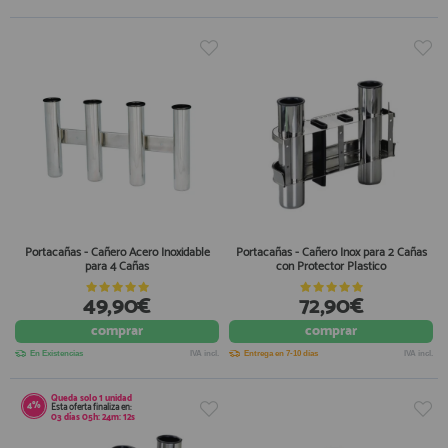
Portacañas - Cañero Acero Inoxidable
Portacañas - Cañero Inox para 2 Cañas
para 4 Cañas
con Protector Plastico
49,90€
72,90€
comprar
comprar
En Existencias
IVA incl.
Entrega en 7-10 días
IVA incl.
Queda solo
1 unidad
4%
Esta oferta finaliza en:
03
días
05
h:
24
m:
11
s