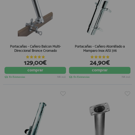
Portacañas - Cañero Balcon Multi-
Portacañas - Cañero Atornillado a
Direccional Bronce Cromado
Mamparo Inox AISI 316
129,00€
24,90€
comprar
comprar
En Existencias
IVA incl.
En Existencias
IVA incl.