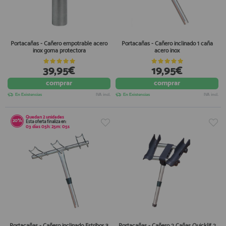
Portacañas - Cañero empotrable acero
Portacañas - Cañero inclinado 1 caña
inox goma protectora
acero inox
39,95€
19,95€
comprar
comprar
En Existencias
IVA incl.
En Existencias
IVA incl.
Quedan
2
unidades
20%
Esta oferta finaliza en:
03
días
05
h:
25
m:
04
s
Portacañas - Cañero inclinado Estribor 3
Portacañas - Cañero 2 Cañas Quicklif 2