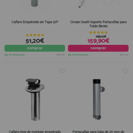
Cañero Empotrado sin Tapa 30º
Ocean South Soporte Portacañas para
Toldo Bimini
168,00€
51,20€
159,90€
comprar
comprar
En Existencias
IVA incl.
En Existencias
IVA incl.
Cañero Inox de montaje empotrado
Portacañas para tubo de 25 mm de