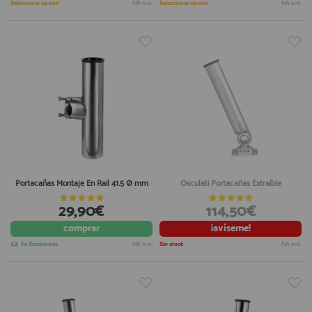
Seleccionar opción
IVA incl.
Seleccionar opción
IVA incl.
Portacañas Montaje En Rail 41.5 Ø mm
Osculati Portacañas Extraíble
29,90€
114,50€
comprar
¡avíseme!
En Existencias
IVA incl.
Sin stock
IVA incl.