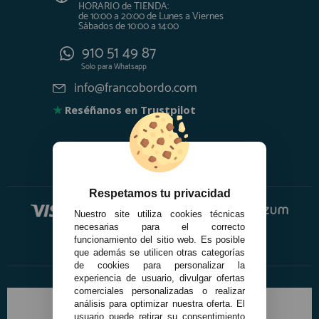
HORARIO de TIENDA:
de 10:00 a 20:00 de Lunes a Viernes
Sábados de 10:00 a 14:00
910 51 49 87
Solo para
Whatsapp
info@francobordo.com
★
Reséñanos en Trustpilot
Respetamos tu privacidad
Nuestro site utiliza cookies técnicas
necesarias para el correcto
funcionamiento del sitio web. Es posible
que además se utilicen otras categorías
de cookies para personalizar la
experiencia de usuario, divulgar ofertas
comerciales personalizadas o realizar
análisis para optimizar nuestra oferta. El
usuario puede retirar su consentimiento