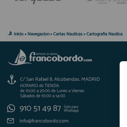
AFILIADOS
INFORMACION
Inicio
»
Navegacion
»
Cartas Nauticas
»
Cartografia Nautica
910 60 71 03
HORARIO de TIENDA:
de 10:00 a 20:00 de Lunes a Viernes
Sábados de 10:00 a 14:00
910 51 49 87
C/ San Rafael 8. Alcobendas. MADRID
Solo para
Whatsapp
HORARIO de TIENDA:
info@francobordo.com
de 10:00 a 20:00 de Lunes a Viernes
Sábados de 10:00 a 14:00
910 51 49 87
Solo para
Whatsapp
info@francobordo.com