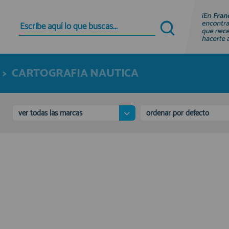
Quiero registrarme
Nuevo cliente
>
CARTOGRAFIA NAUTICA
Al crear una cuenta en francobordo.com podrás
realizar tus compras rápidamente en nuestra
tienda virtual, revisar el estado de tus pedidos y
consultar tus operaciones anteriores.
ver todas las marcas
ordenar por defecto
¡Adelante! Te estabamos esperando.
registro cliente