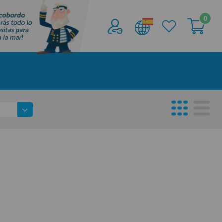
0
Acceder al
Área profesionales
Regístrate y aprovecha los descuentos y
ventajas de ser Profesional de la Náutica
Únete ya a los mas de de 500 Profesionales de
la Náutica
registro profesional