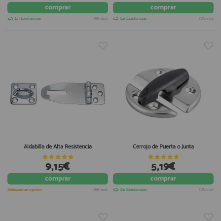
comprar
comprar
En Existencias
IVA incl.
En Existencias
IVA incl.
Aldabilla de Alta Resistencia
Cerrojo de Puerta o Junta
9,15€
5,19€
comprar
comprar
Seleccionar opción
IVA incl.
En Existencias
IVA incl.