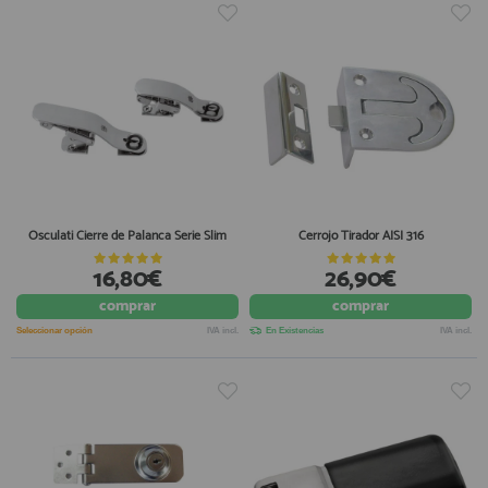
Osculati Cierre de Palanca Serie Slim
Cerrojo Tirador AISI 316
16,80€
26,90€
comprar
comprar
Seleccionar opción
IVA incl.
En Existencias
IVA incl.