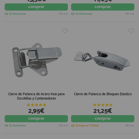
comprar
comprar
En Existencias
IVA incl.
En Existencias
IVA incl.
Cierre de Palanca de Acero Inox para
Cierre de Palanca de Bloqueo Elastico
Escotillas y Contenedores
2,95€
21,25€
comprar
comprar
En Existencias
IVA incl.
Entrega en 7-10 días
IVA incl.