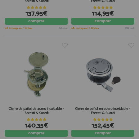
Foresti & Suardi
Foresti & Suardi
137,95€
114,95€
comprar
comprar
Entrega en 7-10 días
IVA incl.
Entrega en 7-10 días
IVA incl.
Cierre de pañol de acero inoxidable -
Cierre de pañol en acero inoxidable -
Foresti & Suardi
Foresti & Suardi
140,35€
152,45€
comprar
comprar