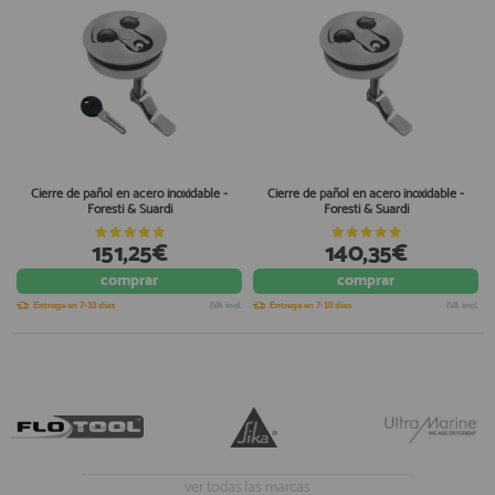
Cierre de pañol en acero inoxidable -
Cierre de pañol en acero inoxidable -
Foresti & Suardi
Foresti & Suardi
151,25€
140,35€
comprar
comprar
Entrega en 7-10 días
IVA incl.
Entrega en 7-10 días
IVA incl.
ver todas las marcas