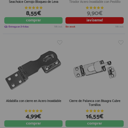
Seachoice Cerrojo Bloqueo de Leva
Tirador Acero Inoxidable con Pestillo
8,55€
9,90€
comprar
¡avíseme!
Entrega en 2-4 días
IVA incl.
Sin stock
IVA incl.
Aldabilla con cierre en Acero Inoxidable
Cierre de Palanca con Bisagra Cubre
Tornillos
4,99€
16,55€
comprar
comprar