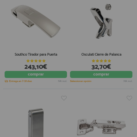
Southco Tirador para Puerta
Osculati Cierre de Palanca
243,10€
32,70€
comprar
comprar
Entrega en 7-10 días
IVA incl.
Seleccionar opción
IVA incl.