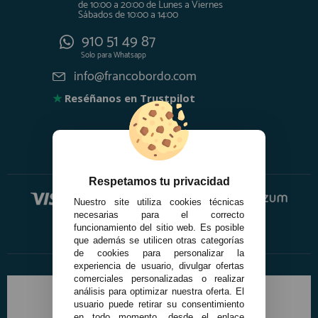
de 10:00 a 20:00 de Lunes a Viernes
Sábados de 10:00 a 14:00
910 51 49 87
Solo para
Whatsapp
info@francobordo.com
★
Reséñanos en Trustpilot
Respetamos tu privacidad
Nuestro site utiliza cookies técnicas
necesarias para el correcto
funcionamiento del sitio web. Es posible
que además se utilicen otras categorías
de cookies para personalizar la
experiencia de usuario, divulgar ofertas
comerciales personalizadas o realizar
análisis para optimizar nuestra oferta. El
usuario puede retirar su consentimiento
en todo momento, desde el enlace