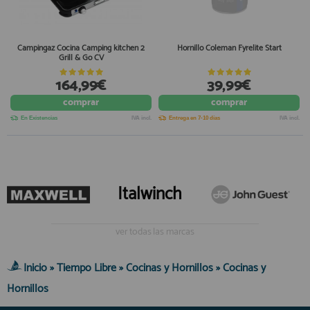
Campingaz Cocina Camping kitchen 2
Hornillo Coleman Fyrelite Start
Grill & Go CV
164,99€
39,99€
comprar
comprar
En Existencias
IVA incl.
Entrega en 7-10 días
IVA incl.
Italwinch
ver todas las marcas
Inicio
»
Tiempo Libre
»
Cocinas y Hornillos
»
Cocinas y
Hornillos