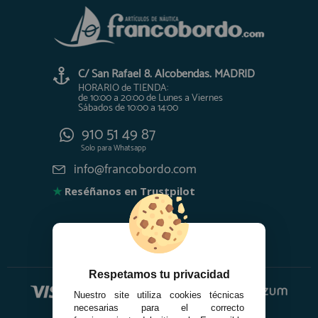
C/ San Rafael 8. Alcobendas. MADRID
HORARIO de TIENDA:
de 10:00 a 20:00 de Lunes a Viernes
Sábados de 10:00 a 14:00
910 51 49 87
Solo para
Whatsapp
info@francobordo.com
★
Reséñanos en Trustpilot
Respetamos tu privacidad
Nuestro site utiliza cookies técnicas
necesarias para el correcto