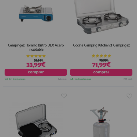
Campingaz Hornillo Bistro DLX Acero
Cocina Camping Kitchen 2 Campingaz
Inoxidable
39,99€
79,99€
33,99€
71,99€
comprar
comprar
En Existencias
IVA incl.
En Existencias
IVA incl.