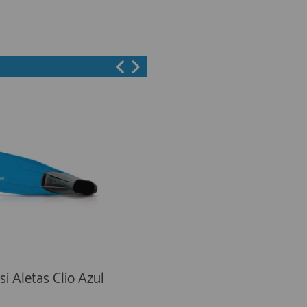
si Aletas Clio Azul
Cressi Aletas Snorkel
Pluma Negra