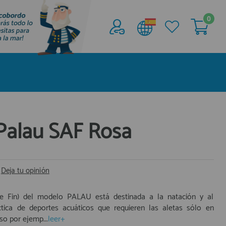
0
Acceder al
Área profesionales
Regístrate y aprovecha los descuentos y
ventajas de ser Profesional de la Náutica
Únete ya a los mas de de 500 Profesionales de
la Náutica
 Palau SAF Rosa
registro profesional
|
Deja tu opinión
le Fin) del modelo PALAU está destinada a la natación y al
ctica de deportes acuáticos que requieren las aletas sólo en
so por ejemp...
leer+