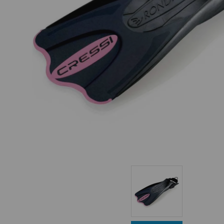
Equipo Personal
Fondeo y Amarre
Fundas, Lonas y Toldos
Kayaks
Libros
Mantenimiento y Limpieza
Motonautica
Motores
Navegacion
Neveras y Termos
Seguridad
Vela y Maniobra
Pesca
Tiempo Libre
Submarinismo