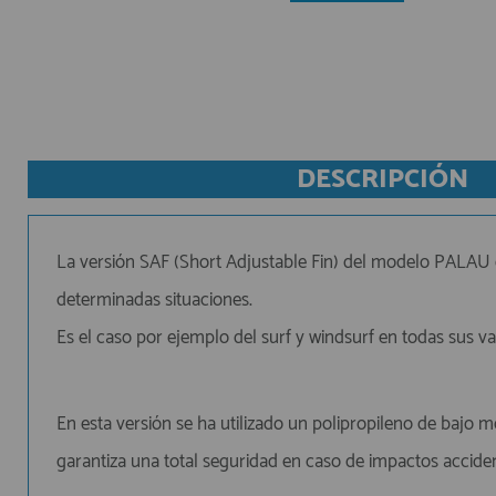
AFILIADOS
INFORMACION
DESCRIPCIÓN
910 60 71 03
HORARIO de TIENDA:
de 10:00 a 20:00 de Lunes a Viernes
La versión SAF (Short Adjustable Fin) del modelo PALAU es
Sábados de 10:00 a 14:00
determinadas situaciones.
910 51 49 87
Solo para
Whatsapp
Es el caso por ejemplo del surf y windsurf en todas sus vari
info@francobordo.com
En esta versión se ha utilizado un polipropileno de bajo 
garantiza una total seguridad en caso de impactos accident