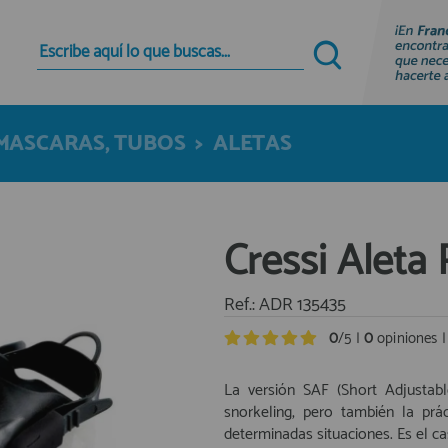
Quiero registrarme
Nuevo cliente
 MASCARAS, TUBOS
>
ALETAS
Al crear una cuenta en francobordo.com podrás
realizar tus compras rápidamente en nuestra
tienda virtual, revisar el estado de tus pedidos y
consultar tus operaciones anteriores.
Cressi Aleta
¡Adelante! Te estabamos esperando.
registro cliente
Ref.: ADR 135435
0
/5 |
0
opiniones 
La versión SAF (Short Adjustab
snorkeling, pero también la prá
determinadas situaciones. Es el ca