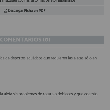
arantizado!
¿Lo has visto más barato?
Infórmanos
Descargar
Ficha en PDF
COMENTARIOS (0)
ica de deportes acuáticos que requieren las aletas sólo en
e la aleta sin problemas de rotura o dobleces y que además