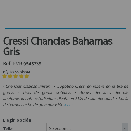
Equipo Personal
Al crear una cuenta en francobordo.com podrás realizar tus
Fondeo y Amarre
compras rápidamente en nuestra tienda virtual, revisar el estado de
tus pedidos y consultar tus operaciones anteriores.
Fundas, Lonas y Toldos
Kayaks
¡Adelante! Te estabamos esperando.
Cressi Chanclas Bahamas
Libros
registro cliente
Gris
Mantenimiento y Limpieza
Motonautica
Ref.: EVB 9545335
Motores
0
/5 |
0
opiniones |
Navegacion
Acceder al
Neveras y Termos
Área profesionales
• Chanclas clásicas unisex. • Logotipo Cressi en relieve en la tira de
goma. • Tiras de goma sintética. • Apoyo del arco del pie
Seguridad
anatómicamente estudiado. • Planta en EVA de alta densidad. • Suela
Vela y Maniobra
Regístrate y aprovecha los descuentos y ventajas de ser
de termocaucho de gran duración.
leer+
Profesional de la Náutica
Pesca
Tiempo Libre
Elegir opción:
Únete ya a los mas de de 500 Profesionales de la Náutica
Submarinismo
Talla:
Seleccione...