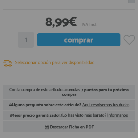
registro profesional
AFILIADOS
8,99€
IVA Incl.
INFORMACION
910 60 71 03
Seleccionar opción para ver disponibilidad
HORARIO de TIENDA:
de 10:00 a 20:00 de Lunes a Viernes
Sábados de 10:00 a 14:00
910 51 49 87
Solo para
Whatsapp
Con la compra de este artículo acumulas
7 puntos para tu próxima
compra
info@francobordo.com
¿Alguna pregunta sobre este artículo?
Aquí resolvemos tus dudas
¡Mejor precio garantizado!
¿Lo has visto más barato?
Infórmanos
Descargar
Ficha en PDF