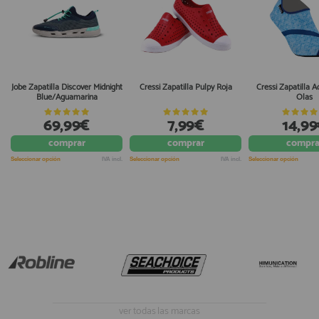
Jobe Zapatilla Discover Midnight
Cressi Zapatilla Pulpy Roja
Cressi Zapatilla 
Blue/Aguamarina
Olas
69,99€
7,99€
14,9
comprar
comprar
compra
Seleccionar opción
IVA incl.
Seleccionar opción
IVA incl.
Seleccionar opción
ver todas las marcas