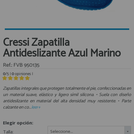
Equipo Personal
Al crear una cuenta en francobordo.com podrás realizar tus
Fondeo y Amarre
compras rápidamente en nuestra tienda virtual, revisar el estado de
tus pedidos y consultar tus operaciones anteriores.
Fundas, Lonas y Toldos
Kayaks
¡Adelante! Te estabamos esperando.
Cressi Zapatilla
Libros
registro cliente
Antideslizante Azul Marino
Mantenimiento y Limpieza
Motonautica
Ref.: FVB 950135
Motores
0
/5 |
0
opiniones |
Navegacion
Acceder al
Neveras y Termos
Área profesionales
Zapatillas integrales que protegen totalmente el pie, confeccionadas en
un material suave, elástico y ligero símil silicona. • Suela con diseño
Seguridad
antideslizante en material del alta densidad muy resistente. • Parte
Vela y Maniobra
Regístrate y aprovecha los descuentos y ventajas de ser
calzante en co...
leer+
Profesional de la Náutica
Pesca
Tiempo Libre
Elegir opción:
Únete ya a los mas de de 500 Profesionales de la Náutica
Submarinismo
Talla:
Seleccione...