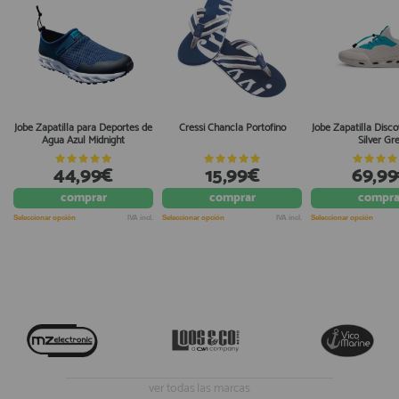
Jobe Zapatilla para Deportes de
Cressi Chancla Portofino
Jobe Zapatilla Disco
Agua Azul Midnight
Silver Gr
44,99€
15,99€
69,9
comprar
comprar
compra
Seleccionar opción
IVA incl.
Seleccionar opción
IVA incl.
Seleccionar opción
ver todas las marcas