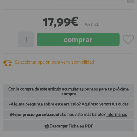
registro profesional
AFILIADOS
17,99€
IVA Incl.
INFORMACION
910 60 71 03
Seleccionar opción para ver disponibilidad
HORARIO de TIENDA:
de 10:00 a 20:00 de Lunes a Viernes
Sábados de 10:00 a 14:00
910 51 49 87
Solo para
Whatsapp
Con la compra de este artículo acumulas
15 puntos para tu próxima
compra
info@francobordo.com
¿Alguna pregunta sobre este artículo?
Aquí resolvemos tus dudas
¡Mejor precio garantizado!
¿Lo has visto más barato?
Infórmanos
Descargar
Ficha en PDF