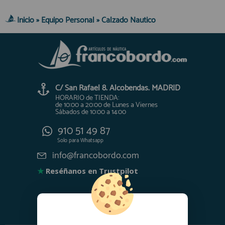
Inicio
»
Equipo Personal
»
Calzado Nautico
C/ San Rafael 8. Alcobendas. MADRID
HORARIO de TIENDA:
de 10:00 a 20:00 de Lunes a Viernes
Sábados de 10:00 a 14:00
910 51 49 87
Solo para
Whatsapp
info@francobordo.com
★
Reséñanos en Trustpilot