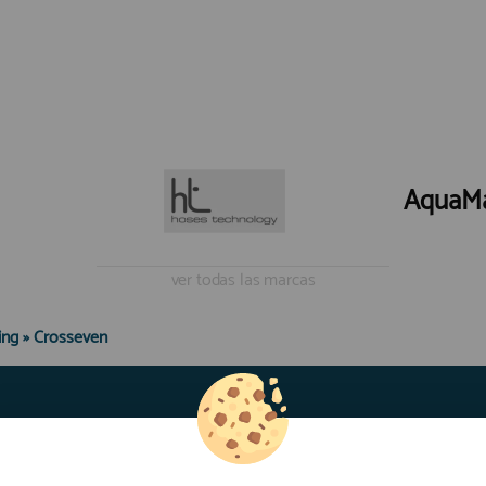
n Existencias
En Existencias
AquaM
ver todas las marcas
ing
»
Crosseven