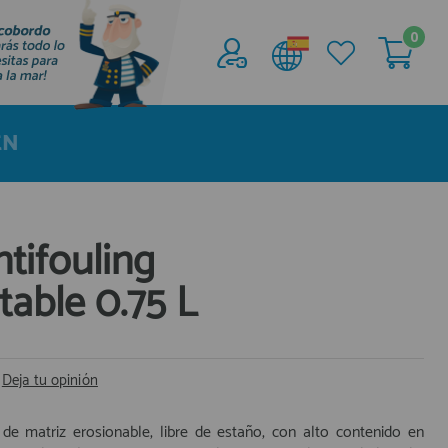
0
Acceder al
Área profesionales
EN
Regístrate y aprovecha los descuentos y
ventajas de ser Profesional de la Náutica
Únete ya a los mas de de 500 Profesionales de
la Náutica
tifouling
able 0.75 L
registro profesional
|
Deja tu opinión
 de matriz erosionable, libre de estaño, con alto contenido en