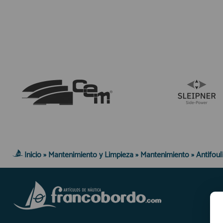
E
Inicio
»
Mantenimiento y Limpieza
»
Mantenimiento
»
Antifoul