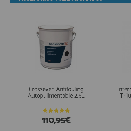
00
International Painting for
Sentinas Danboline 750 ml
Crosseven Antifouling
Inter
Sadi
Autopulimentable 2.5L
Tril
29,99€
110,95€