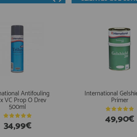
Marlin Antifouling Eco
Transductores
national Antifouling
ra Polyester Putty 250
International Gelshi
ux VC Prop O Drev
Grs
Primer
500ml
19,90€
49,90€
34,99€
19,45€