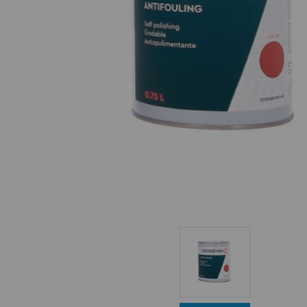
Equipo Personal
Fondeo y Amarre
Fundas, Lonas y Toldos
Kayaks
Libros
Mantenimiento y Limpieza
Motonautica
Motores
Navegacion
Neveras y Termos
Seguridad
Vela y Maniobra
Pesca
Tiempo Libre
Submarinismo