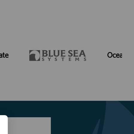
ate
Ocean