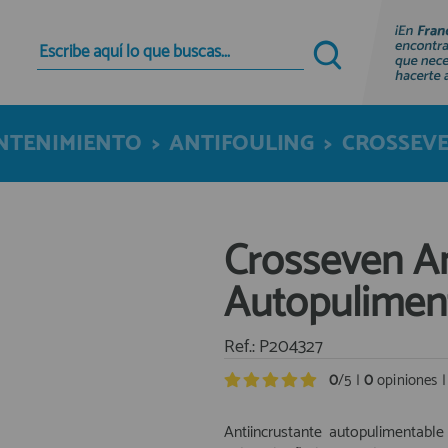
Quiero registrarme
Nuevo cliente
NTENIMIENTO
>
ANTIFOULING
>
CROSSEV
Al crear una cuenta en francobordo.com podrás
realizar tus compras rápidamente en nuestra
tienda virtual, revisar el estado de tus pedidos y
consultar tus operaciones anteriores.
Crosseven An
¡Adelante! Te estabamos esperando.
Autopuliment
registro cliente
Ref.: P204327
0
/5 |
0
opiniones 
Antiincrustante autopulimentable