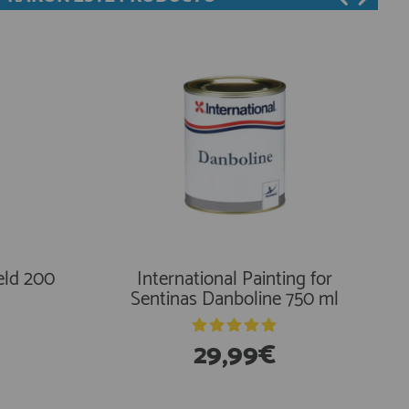
 para
Marlin Velox Super
Antifouling 0.5 l
eld 200
International Painting for
Sentinas Danboline 750 ml
29,99€
61,90€