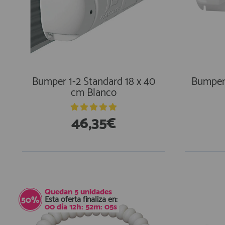
Bumper 1-2 Standard 18 x 40
Bumper 
cm Blanco
46,35€
En Existencias
Quedan
5
unidades
Esta oferta finaliza en:
50%
00
día
12
h:
52
m:
04
s