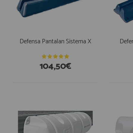
AFILIADOS
INFORMACION
Defensa Pantalan Sistema X
Defe
910 60 71 03
104,50€
HORARIO de TIENDA:
de 10:00 a 20:00 de Lunes a Viernes
Sábados de 10:00 a 14:00
910 51 49 87
Solo para
Whatsapp
info@francobordo.com