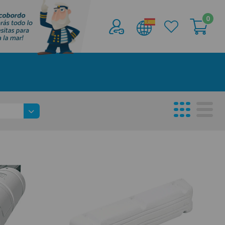
0
Acceder al
Área profesionales
Regístrate y aprovecha los descuentos y
ventajas de ser Profesional de la Náutica
Únete ya a los mas de de 500 Profesionales de
la Náutica
registro profesional