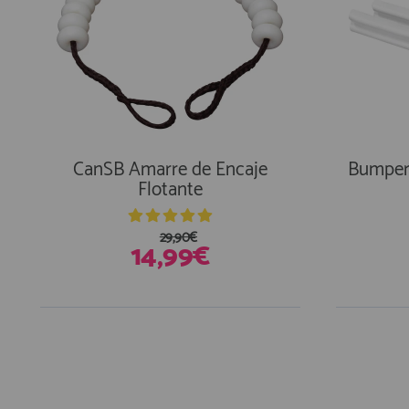
CanSB Amarre de Encaje
Bumper 
Flotante
29,90€
14,99€
En Existencias
En Exi