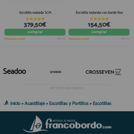
Escotilla ovalada SCM
Escotilla redonda con borde fino
379,50€
154,50€
comprar
comprar
Seleccionar opción
IVA incl.
Seleccionar opción
IVA incl.
Seadoo
ver todas las marcas
Inicio
»
Acastillaje
»
Escotillas y Portillos
»
Escotillas