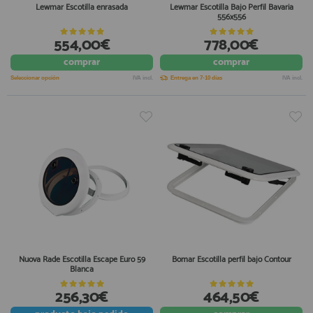
Lewmar Escotilla enrasada
Lewmar Escotilla Bajo Perfil Bavaria
556x556
554,00€
778,00€
comprar
comprar
Seleccionar opción
IVA incl.
Entrega en 7-10 días
IVA incl.
Nuova Rade Escotilla Escape Euro 59
Bomar Escotilla perfil bajo Contour
Blanca
256,30€
464,50€