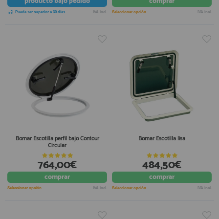
producto
bajo pedido
comprar
Puede ser superior a 30 días
IVA incl.
Seleccionar opción
IVA incl.
Bomar Escotilla perfil bajo Contour
Bomar Escotilla lisa
Circular
764,00€
484,50€
comprar
comprar
Seleccionar opción
IVA incl.
Seleccionar opción
IVA incl.