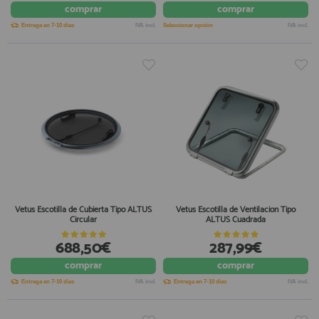
comprar
comprar
Entrega en 7-10 días
IVA incl.
Seleccionar opción
IVA incl.
Vetus Escotilla de Cubierta Tipo ALTUS
Vetus Escotilla de Ventilacion Tipo
Circular
ALTUS Cuadrada
688,50€
287,99€
comprar
comprar
Entrega en 7-10 días
IVA incl.
Entrega en 7-10 días
IVA incl.