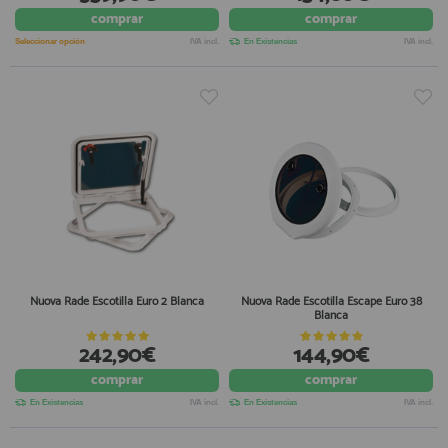
comprar
comprar
registro profesional
AFILIADOS
Seleccionar opción
IVA incl.
En Existencias
IVA incl.
INFORMACION
910 60 71 03
HORARIO de TIENDA:
de 10:00 a 20:00 de Lunes a Viernes
Sábados de 10:00 a 14:00
910 51 49 87
Solo para
Whatsapp
Nuova Rade Escotilla Euro 2 Blanca
Nuova Rade Escotilla Escape Euro 38
Blanca
info@francobordo.com
242,90€
144,90€
comprar
comprar
En Existencias
IVA incl.
En Existencias
IVA incl.