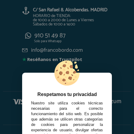
C/ San Rafael 8. Alcobendas. MADRID
HORARIO de TIENDA:
de 10:00 a 20:00 de Lunes a Viernes
Sábados de 10:00 a 14:00
910 51 49 87
Solo para
Whatsapp
info@francobordo.com
★
Reséñanos en Trustpilot
Respetamos tu privacidad
Nuestro site utiliza cookies técnicas
necesarias para el correcto
funcionamiento del sitio web. Es posible
que además se utilicen otras categorías
de cookies para personalizar la
experiencia de usuario, divulgar ofertas