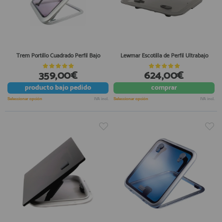
Trem Portillo Cuadrado Perfil Bajo
Lewmar Escotilla de Perfil Ultrabajo
359,00€
624,00€
producto
bajo pedido
comprar
Seleccionar opción
IVA incl.
Seleccionar opción
IVA incl.