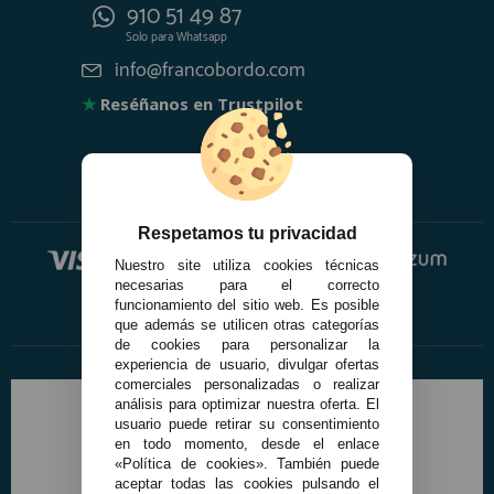
910 51 49 87
Solo para
Whatsapp
info@francobordo.com
★
Reséñanos en Trustpilot
Respetamos tu privacidad
Nuestro site utiliza cookies técnicas
necesarias para el correcto
funcionamiento del sitio web. Es posible
que además se utilicen otras categorías
de cookies para personalizar la
experiencia de usuario, divulgar ofertas
comerciales personalizadas o realizar
análisis para optimizar nuestra oferta. El
usuario puede retirar su consentimiento
en todo momento, desde el enlace
«Política de cookies». También puede
aceptar todas las cookies pulsando el