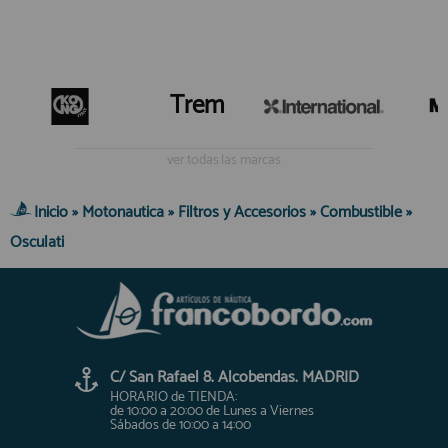
Trem
ver todas las marcas
Inicio
»
Motonautica
»
Filtros y Accesorios
»
Combustible
»
Osculati
C/ San Rafael 8. Alcobendas. MADRID
HORARIO de TIENDA:
de 10:00 a 20:00 de Lunes a Viernes
Sábados de 10:00 a 14:00