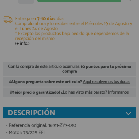
registro profesional
AFILIADOS
Entrega en
7-10 días
días
Cómpralo ahora y lo recibes entre el
Miércoles 19 de Agosto
y
el
Lunes 24 de Agosto
.
* Excepto los productos bajo pedido que dependemos de la
INFORMACION
recepción del mismo.
(+ info.)
910 60 71 03
Con la compra de este artículo acumulas
10 puntos para tu próxima
HORARIO de TIENDA:
compra
de 10:00 a 20:00 de Lunes a Viernes
Sábados de 10:00 a 14:00
¿Alguna pregunta sobre este artículo?
Aquí resolvemos tus dudas
910 51 49 87
Solo para
Whatsapp
¡Mejor precio garantizado!
¿Lo has visto más barato?
Infórmanos
info@francobordo.com
DESCRIPCIÓN
• Referencia original: 16911-ZY3-010
• Motor: 75/225 EFI