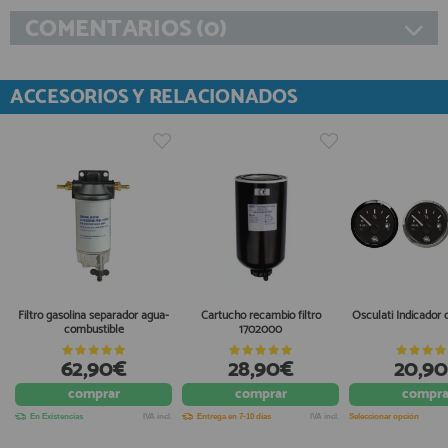
COMENTARIOS (0)
ACCESORIOS Y RELACIONADOS
Filtro gasolina separador agua-
Cartucho recambio filtro
Osculati Indicador 
combustible
1702000
62,90€
28,90€
20,9
comprar
comprar
compra
En Existencias
IVA incl.
Entrega en 7-10 días
IVA incl.
Seleccionar opción