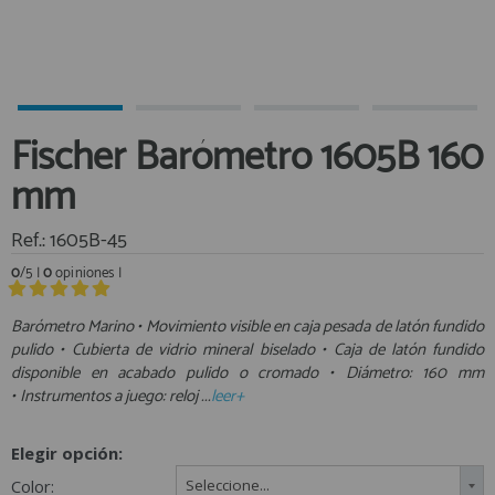
Equipo Personal
Al crear una cuenta en francobordo.com podrás realizar tus
Fondeo y Amarre
compras rápidamente en nuestra tienda virtual, revisar el estado de
tus pedidos y consultar tus operaciones anteriores.
Fundas, Lonas y Toldos
Kayaks
¡Adelante! Te estabamos esperando.
Fischer Barómetro 1605B 160
Libros
registro cliente
mm
Mantenimiento y Limpieza
Motonautica
Ref.: 1605B-45
Motores
0
/5 |
0
opiniones |
Navegacion
Acceder al
Neveras y Termos
Área profesionales
Barómetro Marino • Movimiento visible en caja pesada de latón fundido
pulido • Cubierta de vidrio mineral biselado • Caja de latón fundido
Seguridad
disponible en acabado pulido o cromado • Diámetro: 160 mm
Vela y Maniobra
Regístrate y aprovecha los descuentos y ventajas de ser
• Instrumentos a juego: reloj ...
leer+
Profesional de la Náutica
Pesca
Tiempo Libre
Elegir opción:
Únete ya a los mas de de 500 Profesionales de la Náutica
Submarinismo
Color:
Seleccione...