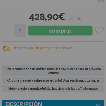
registro profesional
AFILIADOS
428,90€
IVA Incl.
INFORMACION
910 60 71 03
Seleccionar opción para ver disponibilidad
HORARIO de TIENDA:
de 10:00 a 20:00 de Lunes a Viernes
Sábados de 10:00 a 14:00
910 51 49 87
Solo para
Whatsapp
Con la compra de este artículo acumulas
354 puntos para tu próxima
compra
info@francobordo.com
¿Alguna pregunta sobre este artículo?
Aquí resolvemos tus dudas
¡Mejor precio garantizado!
¿Lo has visto más barato?
Infórmanos
DESCRIPCIÓN