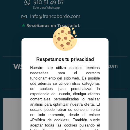
910 51 49 87
Solo para
Whatsapp
info@francobordo.com
★
Reséñanos en Trustpilot
Respetamos tu privacidad
Nuestro site utiliza cookies técnicas
necesarias para el correcto
funcionamiento del sitio web. Es posible
que además se utilicen otras categorías
de cookies para personalizar la
experiencia de usuario, divulgar ofertas
comerciales personalizadas o realizar
análisis para optimizar nuestra oferta. El
usuario puede retirar su consentimiento
en todo momento, desde el enlace
«Política de cookies». También puede
aceptar todas las cookies pulsando el