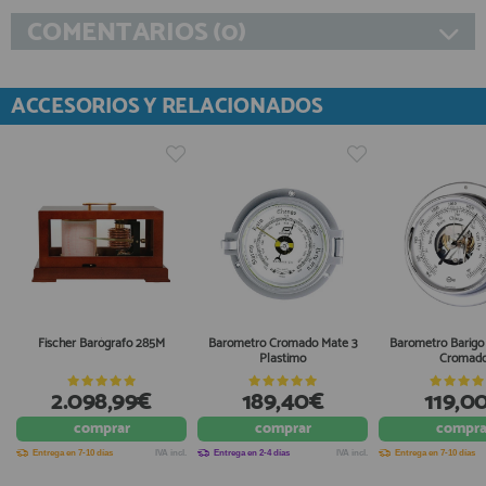
COMENTARIOS (0)
ACCESORIOS Y RELACIONADOS
Fischer Barógrafo 285M
Barometro Cromado Mate 3
Barometro Barig
Plastimo
Cromad
2.098,99€
189,40€
119,0
comprar
comprar
compra
Entrega en 7-10 días
IVA incl.
Entrega en 2-4 días
IVA incl.
Entrega en 7-10 días