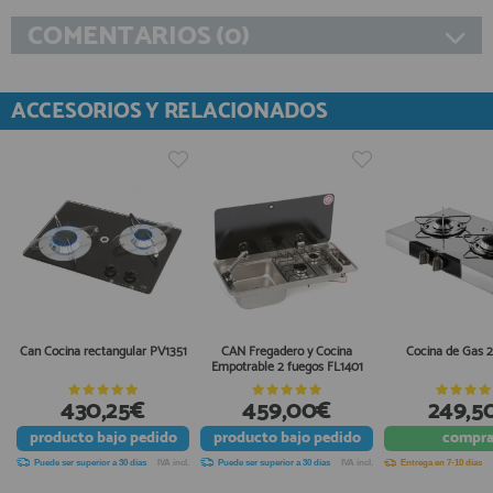
COMENTARIOS (0)
ACCESORIOS Y RELACIONADOS
Can Cocina rectangular PV1351
CAN Fregadero y Cocina
Cocina de Gas 
Empotrable 2 fuegos FL1401
430,25€
459,00€
249,5
producto
bajo pedido
producto
bajo pedido
compra
Puede ser superior a 30 días
IVA incl.
Puede ser superior a 30 días
IVA incl.
Entrega en 7-10 días