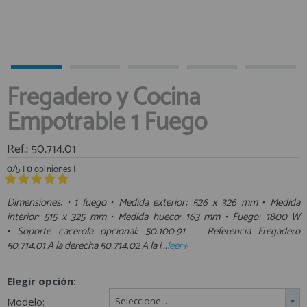
Equipo Personal
Al crear una cuenta en francobordo.com podrás realizar tus
Fondeo y Amarre
compras rápidamente en nuestra tienda virtual, revisar el estado de
tus pedidos y consultar tus operaciones anteriores.
Fundas, Lonas y Toldos
Kayaks
¡Adelante! Te estabamos esperando.
Fregadero y Cocina
Libros
registro cliente
Empotrable 1 Fuego
Mantenimiento y Limpieza
Motonautica
Ref.: 50.714.01
Motores
0
/5 |
0
opiniones |
Navegacion
Acceder al
Neveras y Termos
Área profesionales
Dimensiones: • 1 fuego • Medida exterior: 526 x 326 mm • Medida
interior: 515 x 325 mm • Medida hueco: 163 mm • Fuego: 1800 W
Seguridad
• Soporte cacerola opcional: 50.100.91 Referencia Fregadero
Vela y Maniobra
Regístrate y aprovecha los descuentos y ventajas de ser
50.714.01 A la derecha 50.714.02 A la i...
leer+
Profesional de la Náutica
Pesca
Tiempo Libre
Elegir opción:
Únete ya a los mas de de 500 Profesionales de la Náutica
Submarinismo
Modelo:
Seleccione...