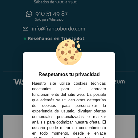
Sábados de 10:00 a 14:00
910 51 49 87
Solo para
Whatsapp
info@francobordo.com
★
Reséñanos en Trustpilot
Respetamos tu privacidad
Nuestro site utiliza cookies técnicas
necesarias para el correcto
funcionamiento del sitio web. Es posible
que además se utilicen otras categorías
de cookies para personalizar la
experiencia de usuario, divulgar ofertas
comerciales personalizadas o realizar
análisis para optimizar nuestra oferta. El
usuario puede retirar su consentimiento
en todo momento, desde el enlace