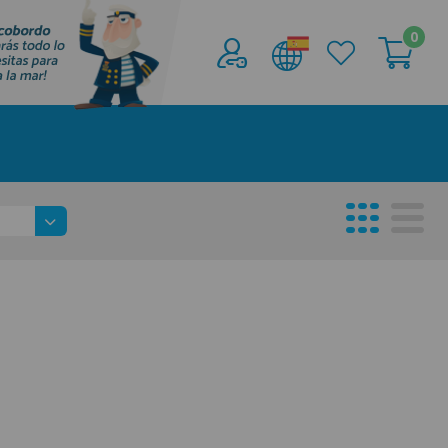
0
Acceder al
Área profesionales
Regístrate y aprovecha los descuentos y
ventajas de ser Profesional de la Náutica
Únete ya a los mas de de 500 Profesionales de
la Náutica
registro profesional