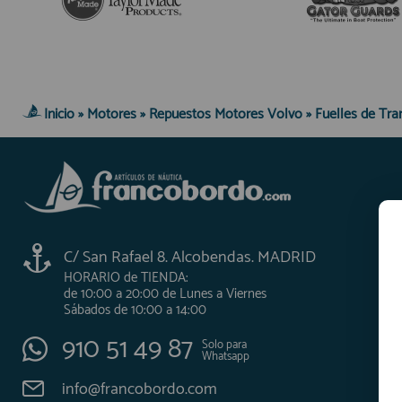
AFILIADOS
INFORMACION
Inicio
»
Motores
»
Repuestos Motores Volvo
»
Fuelles de Tra
910 60 71 03
HORARIO de TIENDA:
de 10:00 a 20:00 de Lunes a Viernes
Sábados de 10:00 a 14:00
910 51 49 87
Solo para
C/ San Rafael 8. Alcobendas. MADRID
Whatsapp
HORARIO de TIENDA:
info@francobordo.com
de 10:00 a 20:00 de Lunes a Viernes
Sábados de 10:00 a 14:00
910 51 49 87
Solo para
Whatsapp
info@francobordo.com